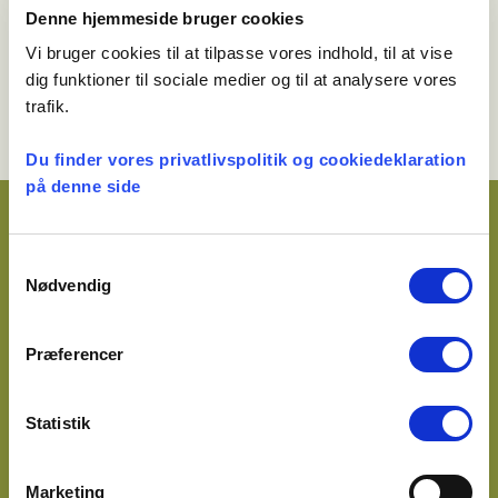
ledelsesmanual.
Denne hjemmeside bruger cookies
Vi bruger cookies til at tilpasse vores indhold, til at vise
LÆS MERE HER
dig funktioner til sociale medier og til at analysere vores
trafik.
Du finder vores privatlivspolitik og cookiedeklaration
på denne side
Få et overblik over de
Samtykkevalg
eksterne og interne råd,
Nødvendig
udvalg og arbejdsgrupper,
som Præsteforeningen indgår
Præferencer
i.
Statistik
RÅD OG UDVALG
Marketing