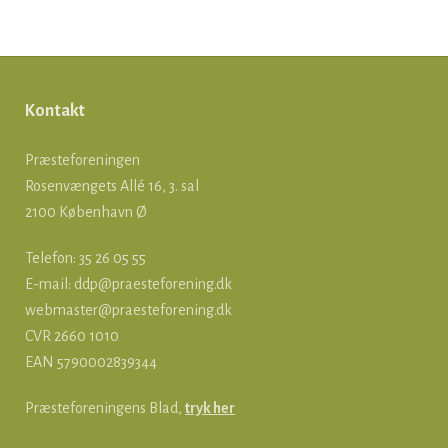
Kontakt
Præsteforeningen
Rosenvængets Allé 16, 3. sal
2100 København Ø
Telefon: 35 26 05 55
E-mail:
ddp@praesteforening.dk
webmaster@praesteforening.dk
CVR 2660 1010
EAN
5790002839344
Præsteforeningens Blad,
tryk her