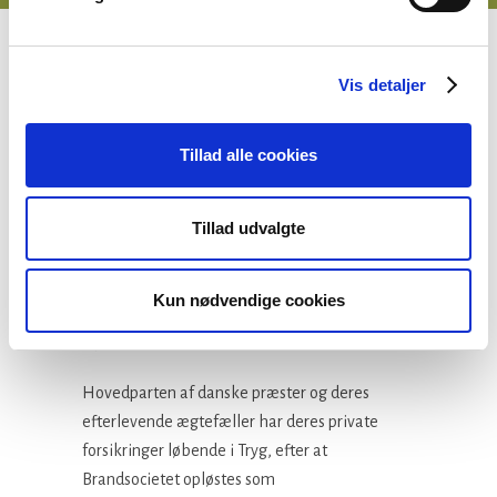
Vis detaljer
Danmarks gejstlige
Brandsocietet
Tillad alle cookies
Danmarks gejstlige Brandsocietet
er
Tillad udvalgte
præsternes egen forsikringsforbindelse, som i
en lang årrække har virket gennem en
Kun nødvendige cookies
samarbejdsaftale med forsikringsselskabet
Tryg.
Hovedparten af danske præster og deres
efterlevende ægtefæller har deres private
forsikringer løbende i Tryg, efter at
Brandsocietet opløstes som