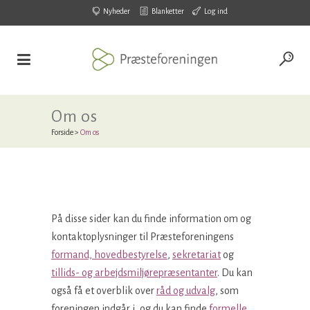
Nyheder
Blanketter
Log ind
Om os
Forside
>
Om os
På disse sider kan du finde information om og
kontaktoplysninger til Præsteforeningens
formand, hovedbestyrelse
,
sekretariat
og
tillids- og arbejdsmiljørepræsentanter
. Du kan
også få et overblik over
råd og udvalg
, som
foreningen indgår i, og du kan finde
formelle