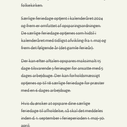
folkekirken.
Særlige feriedage optjent i kalenderåret 2024
og frem er omfattet af opsparingsordningen.
De særlige feriedage optjenes som hidtil i
kalenderåret med tidligst afvikling fra 1. maj og
frem det følgende år (det gamle ferieår).
Der kan efter aftalen opspares maksimalt 15
dage tilsvarende 3 ferieuger for ansatte med 5
dages arbejdsuge. Der kan forholdsmæssigt
optjenes op til 18 særlige feriedage for præster
med en 6 dages arbejdsuge.
Hvis du ønsker at opspare dine særlige
feriedage til afholdelse, så skal det meddeles
inden d. 1. september i ferieperioden 1. maj-30.
april.