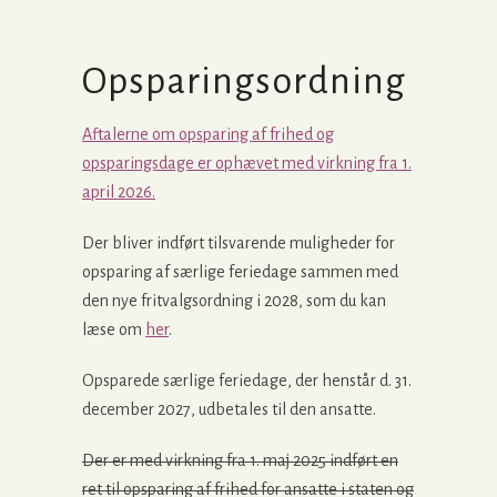
Opsparingsordning
Aftalerne om opsparing af frihed og
opsparingsdage er ophævet med virkning fra 1.
april 2026.
Der bliver indført tilsvarende muligheder for
opsparing af særlige feriedage sammen med
den nye fritvalgsordning i 2028, som du kan
læse om
her
.
Opsparede særlige feriedage, der henstår d. 31.
december 2027, udbetales til den ansatte.
Der er med virkning fra 1. maj 2025 indført en
ret til opsparing af frihed for ansatte i staten og