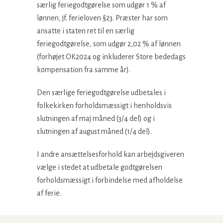
særlig feriegodtgørelse som udgør 1 % af
lønnen, jf. ferieloven §23. Præster har som
ansatte i staten ret til en særlig
feriegodtgørelse, som udgør 2,02 % af lønnen
(forhøjet OK2024 og inkluderer Store bededags
kompensation fra samme år).
Den særlige feriegodtgørelse udbetales i
folkekirken forholdsmæssigt i henholdsvis
slutningen af maj måned (3/4 del) og i
slutningen af august måned (1/4 del).
I andre ansættelsesforhold kan arbejdsgiveren
vælge i stedet at udbetale godtgørelsen
forholdsmæssigt i forbindelse med afholdelse
af ferie.