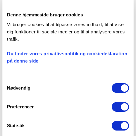
Denne hjemmeside bruger cookies
Vi bruger cookies til at tilpasse vores indhold, til at vise
dig funktioner til sociale medier og til at analysere vores
trafik.
Du finder vores privatlivspolitik og cookiedeklaration
på denne side
Et lille fald i ansøgere til
Samtykkevalg
teologistudiet
Nødvendig
161 ansøgere har den 28. juli 2026 fået
besked om, at de er optaget på
Præferencer
teologistudiet. Det skriver Kirke.dk, som
oplyser, at 94 er optaget på Københav...
Statistik
29 juli, 2026