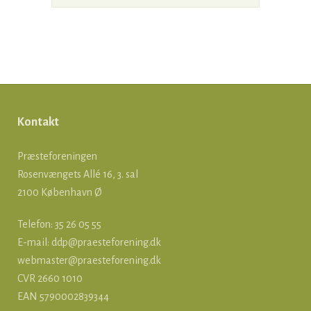
Kontakt
Præsteforeningen
Rosenvængets Allé 16, 3. sal
2100 København Ø
Telefon: 35 26 05 55
E-mail:
ddp@praesteforening.dk
webmaster@praesteforening.dk
CVR 2660 1010
EAN
5790002839344