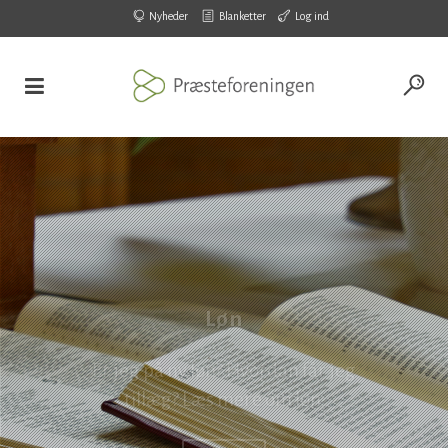
Nyheder
Blanketter
Log ind
Løn
Er jeg på ny løn? Hvordan får jeg
tillæg? Læs mere om løn.
LÆS MERE