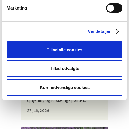
Marketing
Vis detaljer
Tillad alle cookies
Stiftsgrænser
Tillad udvalgte
Hvis du er optaget af den aktuelle debat
om stiftsgrænser, så har Lolland-Falster
Kun nødvendige cookies
Stift samlet forskellige faktuelle
oplysning og forskellige politisk...
23 juli, 2026