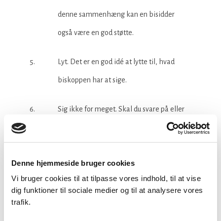
denne sammenhæng kan en bisidder
også være en god støtte.
Lyt. Det er en god idé at lytte til, hvad
biskoppen har at sige.
Sig ikke for meget. Skal du svare på eller
forholde dig til en klage, så bed om at
du og din bisidder kan sætte jer ind i
Denne hjemmeside bruger cookies
sagen og efterfølgende sende et
Vi bruger cookies til at tilpasse vores indhold, til at vise
skriftligt svar.
dig funktioner til sociale medier og til at analysere vores
trafik.
Husk på, at den tjenstlige samtale også