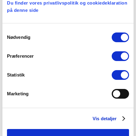
Du finder vores privatlivspolitik og cookiedeklaration
er en ansættelsesretslig beskyttelse af
på denne side
præsten. Den skal sikre, at præstens
side af sagen også bliver hørt, og at
Samtykkevalg
Nødvendig
sagen bliver belyst fra de forskellige
sider.
Præferencer
Statistik
Marketing
Vis detaljer