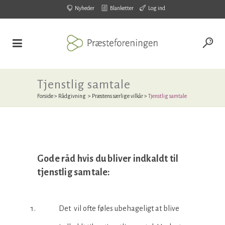
Nyheder
Blanketter
Log ind
Tjenstlig samtale
Forside
>
Rådgivning
>
Præstens særlige vilkår
>
Tjenstlig samtale
Gode råd hvis du bliver indkaldt til
tjenstlig samtale:
Det vil ofte føles ubehageligt at blive