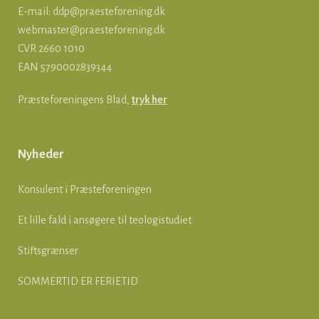
E-mail:
ddp@praesteforening.dk
webmaster@praesteforening.dk
CVR 2660 1010
EAN
5790002839344
Præsteforeningens Blad,
tryk her
Nyheder
Konsulent i Præsteforeningen
Et lille fald i ansøgere til teologistudiet
Stiftsgrænser
SOMMERTID ER FERIETID