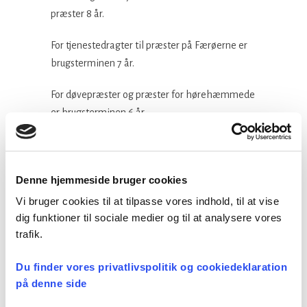
præster 8 år.
For tjenestedragter til præster på Færøerne er
brugsterminen 7 år.
For døvepræster og præster for hørehæmmede
er brugsterminen 6 år.
For præster, der er førstegangsansat efter den 1.
juli 1996, er brugsterminen for de 2 første
Denne hjemmeside bruger cookies
tjenestedragter 16 år, således at den anden
dragt kan stilles til rådighed efter en
Vi bruger cookies til at tilpasse vores indhold, til at vise
ansættelsesperiode på mindst 4 år. Der kan
dig funktioner til sociale medier og til at analysere vores
således bestilles sommertjenestedragt efter 4
trafik.
års tjeneste.
Du finder vores privatlivspolitik og cookiedeklaration
på denne side
Ejerforhold