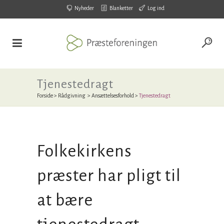
Nyheder
Blanketter
Log ind
Tjenestedragt
Forside
>
Rådgivning
>
Ansættelsesforhold
>
Tjenestedragt
Folkekirkens
præster har pligt til
at bære