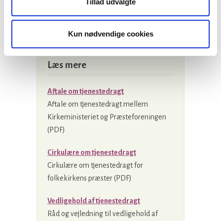
Tillad udvalgte
Tjenestefrihedsperioder uden løn medregnes
ikke i brugsterminen.
Kun nødvendige cookies
Læs mere
Aftale om tjenestedragt
Aftale om tjenestedragt mellem
Kirkeministeriet og Præsteforeningen
(PDF)
Cirkulære om tjenestedragt
Cirkulære om tjenestedragt for
folkekirkens præster (PDF)
Vedligehold af tjenestedragt
Råd og vejledning til vedligehold af