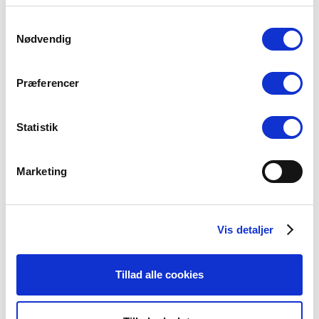
Tjenestedragten tilhører folkekirken, indtil
brugsterminen er udløbet.
Samtykkevalg
Nødvendig
Hvis præsten afgår fra tjenesten inden udløbet
af brugsterminen, skal tjenestedragten
Præferencer
afleveres til stiftsøvrigheden.
Statistik
Overenskomstansatte
Ansættelsesperioder som overenskomstansat
Marketing
sognepræst medregnes kun fuldt ud i
brugsterminen, hvis beskæftigelsesgraden er
50% eller derudover.
Vis detaljer
Ansættelsesperioder med en lavere
beskæftigelsesgrad medregnes halvt.
Tillad alle cookies
Tjenestefrihedsperioder