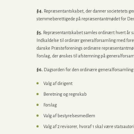
§4.
Repræsentantskabet, der danner societetets gen
stemmeberettigede på repræsentantmødet for Den
§5.
Repræsentantskabet samles ordinært hvert år 
Indkaldelse til ordinær generalforsamling med for
danske Præsteforenings ordinære repræsentantmø
Forslag, der ønskes til afstemning på generalforsam
§6.
Dagsorden for den ordinære generalforsamling 
Valg af dirigent
Beretning og regnskab
Forslag
Valg af bestyrelsesmedlem
Valg af 2 revisorer, hvoraf 1 skal være statsautor