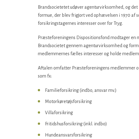
Brandsocietetet udøver agenturvirksomhed, og det er
formue, der blev frigjort ved ophævelsen i 1970 af s
forsikringstagernes interesser over for Tryg.
Præsteforeningens Dispositionsfond modtager en meg
Brandsocietet gennem agenturvirksomhed og formuef
medlemmernes fælles interesser og holde medlem
Aftalen omfatter Præsteforeningens medlemmer og i
som fx:
Familieforsikring (indbo, ansvar mv.)
Motorkøretøjsforsikring
Villaforsikring
Fritidshusforsikring (inkl. indbo)
Hundeansvarsforsikring