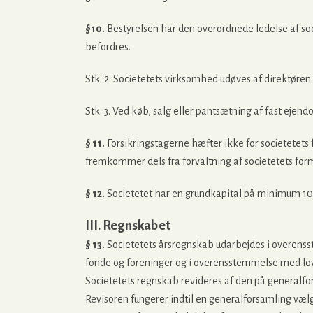
§10.
Bestyrelsen har den overordnede ledelse af soci
befordres.
Stk. 2. Societetets virksomhed udøves af direktøren.
Stk. 3. Ved køb, salg eller pantsætning af fast ej
§ 11.
Forsikringstagerne hæfter ikke for societetets 
fremkommer dels fra forvaltning af societetets fo
§ 12.
Societetet har en grundkapital på minimum 10
III. Regnskabet
§ 13.
Societetets årsregnskab udarbejdes i overens
fonde og foreninger og i overensstemmelse med lo
Societetets regnskab revideres af den på generalfor
Revisoren fungerer indtil en generalforsamling vælg