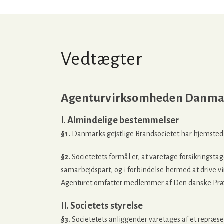
Vedtægter
Agenturvirksomheden Danmark
I. Almindelige bestemmelser
§1.
Danmarks gejstlige Brandsocietet har hjemsted
§2.
Societetets formål er, at varetage forsikringstag
samarbejdspart, og i forbindelse hermed at drive v
Agenturet omfatter medlemmer af Den danske Præ
II. Societets styrelse
§3.
Societetets anliggender varetages af et repræse