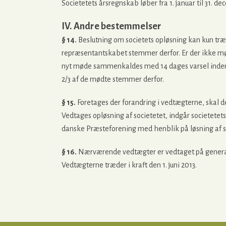
Societetets årsregnskab løber fra 1. januar til 31. d
IV. Andre bestemmelser
§ 14.
Beslutning om societets opløsning kan kun træ
repræsentantskabet stemmer derfor. Er der ikke mø
nyt møde sammenkaldes med 14 dages varsel inden 
2/3 af de mødte stemmer derfor.
§ 15.
Foretages der forandring i vedtægterne, skal
Vedtages opløsning af societetet, indgår societetets 
danske Præsteforening med henblik på løsning af s
§ 16.
Nærværende vedtægter er vedtaget på general
Vedtægterne træder i kraft den 1. juni 2013.