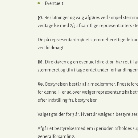
Eventuelt
§7.
Beslutninger og valg afgøres ved simpel stemme
vedtagelse med 2/3 af samtlige repræsentanters stem
De på repræsentantmødet stemmeberettigede kan 
ved fuldmagt.
§8.
Direktøren og en eventuel direktion har ret til
stemmeret og til at tage ordet under forhandlinger
§9.
Bestyrelsen består af 4 medlemmer. Præstefor
for denne. Her ud over vælger repræsentantskabet 
efter indstilling fra bestyrelsen.
Valget gælder for 3 år. Hvert år vælges 1 bestyre
Afgår et bestyrelsesmedlem i perioden afholdes s
generalforsamling.