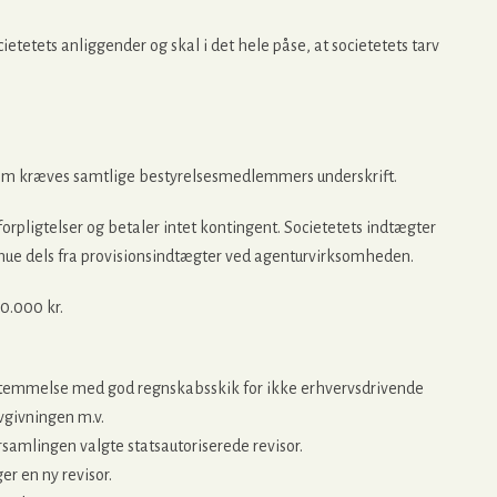
etetets anliggender og skal i det hele påse, at societetets tarv
endom kræves samtlige bestyrelsesmedlemmers underskrift.
forpligtelser og betaler intet kontingent. Societetets indtægter
rmue dels fra provisionsindtægter ved agenturvirksomheden.
0.000 kr.
stemmelse med god regnskabsskik for ikke erhvervsdrivende
vgivningen m.v.
samlingen valgte statsautoriserede revisor.
er en ny revisor.