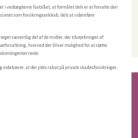
 i vedtægterne fastslået, at formålet dels er at forvalte den
ocietet som forsikringsselskab, dels at videreføre
et væsentlig del af de midler, der tilvejebringes af
orvaltning, hvorved der bliver mulighed for at støtte
skontingentet nede.
ndebærer, at der ydes rabat på private skadesforsikringer,