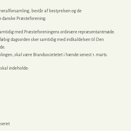
eralforsamling, består af bestyrelsen og de
 danske Præsteforening.
samtidig med Præsteforeningens ordinære repræsentantmøde.
eløbig dagsorden sker samtidig med indkaldelsen til Den
de.
lingen, skal være Brandsocietetet i hænde senest 1. marts.
skal indeholde:
iseret