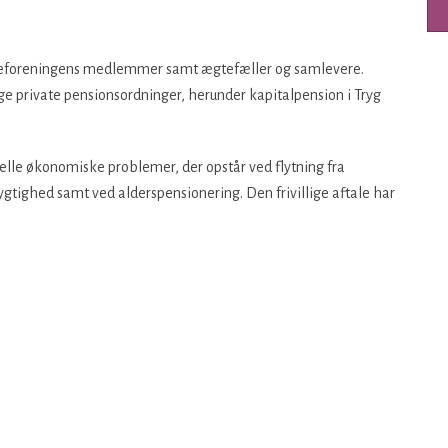
steforeningens medlemmer samt ægtefæller og samlevere.
ige private pensionsordninger, herunder kapitalpension i Tryg
elle økonomiske problemer, der opstår ved flytning fra
dygtighed samt ved alderspensionering. Den frivillige aftale har