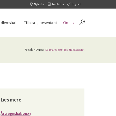
Nyheder
Blanketter
Log ind
dlemskab
Tillidsrepræsentant
Om os
Forside
>
Om os
>
Danmarks gejstlige Brandsocietet
Læs mere
Å
rsregnsk
ab 2
0
23