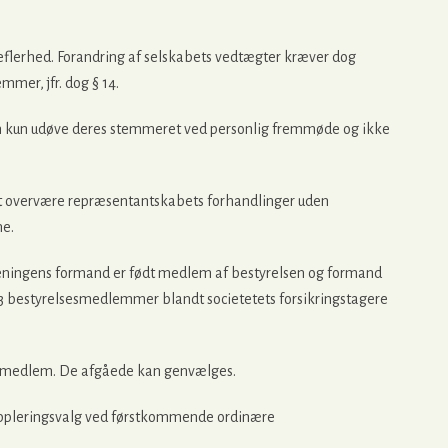
flerhed. Forandring af selskabets vedtægter kræver dog
mer, jfr. dog § 14.
kun udøve deres stemmeret ved personlig fremmøde og ikke
 at overvære repræsentantskabets forhandlinger uden
ne.
eningens formand er født medlem af bestyrelsen og formand
3 bestyrelsesmedlemmer blandt societetets forsikringstagere
lsesmedlem. De afgåede kan genvælges.
uppleringsvalg ved førstkommende ordinære