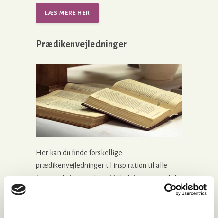
LÆS MERE HER
Prædikenvejledninger
Her kan du finde forskellige
prædikenvejledninger til inspiration til alle
årets gudstjenestedage. Vejledningerne er delt
op i
Første tekstrække
,
Anden
tekstrække
og
Prædikenforberedelse
.