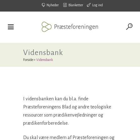
Nyheder
Blanketter
Log ind
Vidensbank
Forside
>
Vidensbank
I vidensbanken kan du bl.a. finde
Præsteforeningens Blad og andre teologiske
ressourcer som prædikenvejledninger og
prædikenforberedelse.
Du skal være medlem af Præsteforeningen og