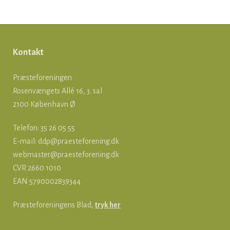
Kontakt
Præsteforeningen
Rosenvængets Allé 16, 3. sal
2100 København Ø
Telefon: 35 26 05 55
E-mail:
ddp@praesteforening.dk
webmaster@praesteforening.dk
CVR 2660 1010
EAN
5790002839344
Præsteforeningens Blad,
tryk her