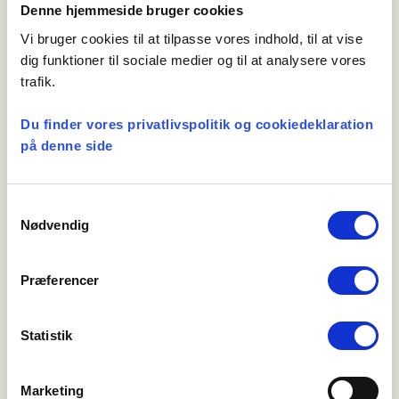
Denne hjemmeside bruger cookies
LÆS MERE HER
Vi bruger cookies til at tilpasse vores indhold, til at vise
dig funktioner til sociale medier og til at analysere vores
Søg i vidensbanken
trafik.
Du finder vores privatlivspolitik og cookiedeklaration
på denne side
Samtykkevalg
Nødvendig
Hvis du vil søge specifikt på emner i
Præferencer
vidensbanken, kan du benytte søgefunktionen
på denne side. Her medtages kun resultater fra
Statistik
siderne om prædikenvejledninger og
Præsteforeningens Blad.
Marketing