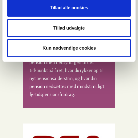
Er dine oplysninger korrekte?
Tillad alle cookies
Din personlige tjenestemandspension
kan du se på
tjenestemandspension.dk
,
hvor du logger ind med NemID.
Tillad udvalgte
Du bør kontrollere de
ansættelsesoplysninger, der findes på
Kun nødvendige cookies
siden, og tilrettelægge din fratræden til
pension med hensyntagen til det
tidspunkt på året, hvor du rykker op til
nyt pensionsalderstrin, og hvor din
pension nedsættes med mindst muligt
førtidspensionsfradrag.