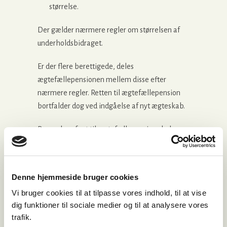
størrelse.
Der gælder nærmere regler om størrelsen af
underholdsbidraget.
Er der flere berettigede, deles
ægtefællepensionen mellem disse efter
nærmere regler. Retten til ægtefællepension
bortfalder dog ved indgåelse af nyt ægteskab.
Bevarelse af ret til ægtefællepension skal
anmeldes til Udbetaling Danmark.
For skilsmisser meddelt før 1.1.2007 gælder
Denne hjemmeside bruger cookies
herudover:
Vi bruger cookies til at tilpasse vores indhold, til at vise
Der er ikke ægtefællepensionsret til
dig funktioner til sociale medier og til at analysere vores
registrerede partnere.
trafik.