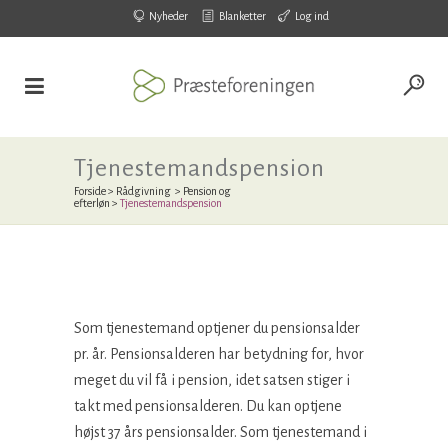
Nyheder
Blanketter
Log ind
Tjenestemandspension
Forside
>
Rådgivning
>
Pension og
efterløn
>
Tjenestemandspension
Som tjenestemand optjener du pensionsalder
pr. år. Pensionsalderen har betydning for, hvor
meget du vil få i pension, idet satsen stiger i
takt med pensionsalderen. Du kan optjene
højst 37 års pensionsalder. Som tjenestemand i