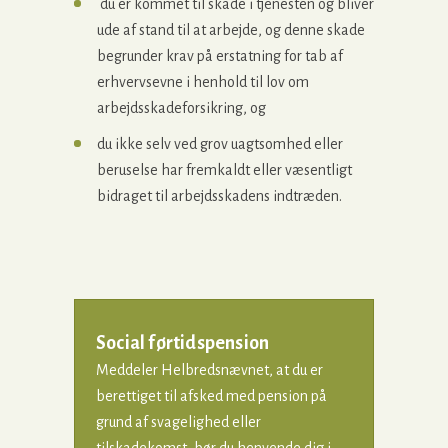
du er kommet til skade i tjenesten og bliver
ude af stand til at arbejde, og denne skade
begrunder krav på erstatning for tab af
erhvervsevne i henhold til lov om
arbejdsskadeforsikring, og
du ikke selv ved grov uagtsomhed eller
beruselse har fremkaldt eller væsentligt
bidraget til arbejdsskadens indtræden.
Social førtidspension
Meddeler Helbredsnævnet, at du er
berettiget til afsked med pension på
grund af svagelighed eller