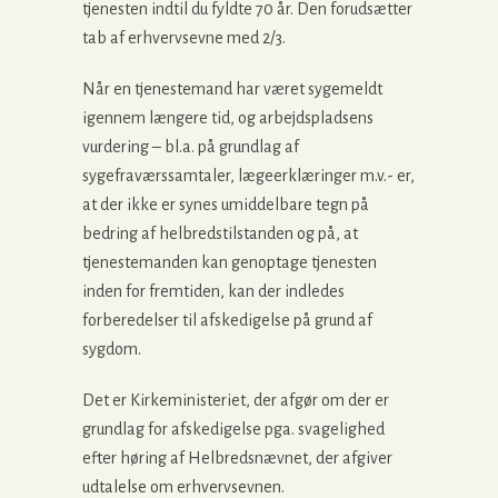
tjenesten indtil du fyldte 70 år. Den forudsætter
tab af erhvervsevne med 2/3.
Når en tjenestemand har været sygemeldt
igennem længere tid, og arbejdspladsens
vurdering – bl.a. på grundlag af
sygefraværssamtaler, lægeerklæringer m.v.- er,
at der ikke er synes umiddelbare tegn på
bedring af helbredstilstanden og på, at
tjenestemanden kan genoptage tjenesten
inden for fremtiden, kan der indledes
forberedelser til afskedigelse på grund af
sygdom.
Det er Kirkeministeriet, der afgør om der er
grundlag for afskedigelse pga. svagelighed
efter høring af Helbredsnævnet, der afgiver
udtalelse om erhvervsevnen.