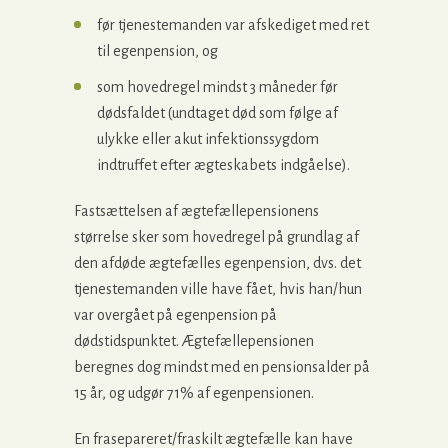
før tjenestemanden var afskediget med ret
til egenpension, og
som hovedregel mindst 3 måneder før
dødsfaldet (undtaget død som følge af
ulykke eller akut infektionssygdom
indtruffet efter ægteskabets indgåelse).
Fastsættelsen af ægtefællepensionens
størrelse sker som hovedregel på grundlag af
den afdøde ægtefælles egenpension, dvs. det
tjenestemanden ville have fået, hvis han/hun
var overgået på egenpension på
dødstidspunktet. Ægtefællepensionen
beregnes dog mindst med en pensionsalder på
15 år, og udgør 71% af egenpensionen.
En frasepareret/fraskilt ægtefælle kan have