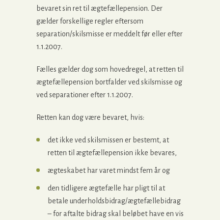
bevaret sin ret til ægtefællepension. Der
gælder forskellige regler eftersom
separation/skilsmisse er meddelt før eller efter
1.1.2007.
Fælles gælder dog som hovedregel, at retten til
ægtefællepension bortfalder ved skilsmisse og
ved separationer efter 1.1.2007.
Retten kan dog være bevaret, hvis:
det ikke ved skilsmissen er bestemt, at
retten til ægtefællepension ikke bevares,
ægteskabet har varet mindst fem år og
den tidligere ægtefælle har pligt til at
betale underholdsbidrag/ægtefællebidrag
– for aftalte bidrag skal beløbet have en vis