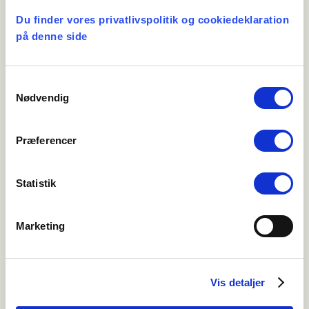
Du finder vores privatlivspolitik og cookiedeklaration
Børnepension og
på denne side
børnepensionisttillæg
Børn under 21 år og stedbørn får børnepension
efter en afdød tjenestemand.
Samtykkevalg
Nødvendig
Samme gruppe får børnepensionisttillæg, når
en tjenestemand overgår til pension.
Præferencer
Børnepensionen udgør 31.811,40 kr. årligt (1.
december 2018-niveau).
Statistik
Børnepensionisttillægget udgør 16.762,88 kr.
Marketing
årligt (1. december 2018-niveau).
Vis detaljer