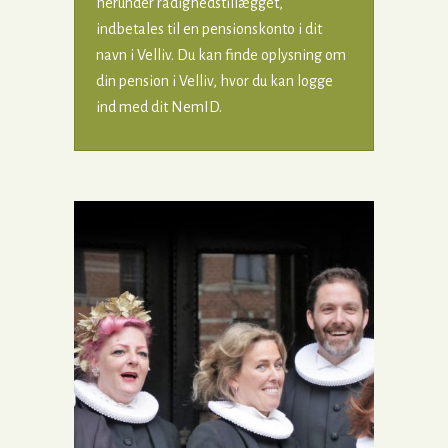
herunder rådighedstillægget,
indbetales til en pensionskonto i dit
navn i Velliv. Du kan finde oplysning om
din pension i Velliv, hvor du kan logge
ind med dit NemID.