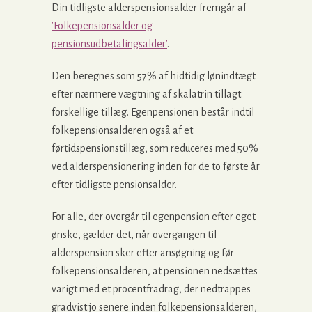
Din tidligste alderspensionsalder fremgår af
’Folkepensionsalder og
pensionsudbetalingsalder’
.
Den beregnes som 57% af hidtidig lønindtægt
efter nærmere vægtning af skalatrin tillagt
forskellige tillæg. Egenpensionen består indtil
folkepensionsalderen også af et
førtidspensionstillæg, som reduceres med 50%
ved alderspensionering inden for de to første år
efter tidligste pensionsalder.
For alle, der overgår til egenpension efter eget
ønske, gælder det, når overgangen til
alderspension sker efter ansøgning og før
folkepensionsalderen, at pensionen nedsættes
varigt med et procentfradrag, der nedtrappes
gradvist jo senere inden folkepensionsalderen,