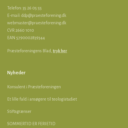
Telefon: 35 26 05 55
E-mail:
ddp@praesteforening.dk
webmaster@praesteforening.dk
CVR 2660 1010
EAN
5790002839344
Præsteforeningens Blad,
tryk her
Nyheder
Konsulent i Præsteforeningen
Et lille fald i ansøgere til teologistudiet
Stiftsgrænser
SOMMERTID ER FERIETID