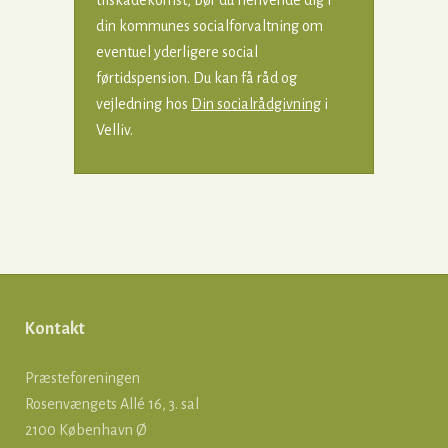
tilskadekomst, bør du henvende dig i
din kommunes socialforvaltning om
eventuel yderligere social
førtidspension. Du kan få råd og
vejledning hos
Din socialrådgivning
i
Velliv.
Kontakt
Præsteforeningen
Rosenvængets Allé 16, 3. sal
2100 København Ø