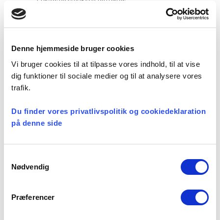
Læs kirkeministerens svar her (PDF)
Og undervisningsministeren har præciseret
reglerne i en skrivelse til
Denne hjemmeside bruger cookies
kommunalbestyrelserne.
Vi bruger cookies til at tilpasse vores indhold, til at vise
Læs brev fra undervisningsministeren her
dig funktioner til sociale medier og til at analysere vores
(PDF)
trafik.
Kirkeminister Marianne Jelved og
Du finder vores privatlivspolitik og cookiedeklaration
undervisningsminister Christine Antorini har i
på denne side
en fælles skrivelse af 19. maj 2015 til
kommunalbestyrelserne, biskopperne,
Samtykkevalg
provster og præster præciseret, at det er muligt
Nødvendig
at tilrettelægge konfirmandforberedelse, så
den både er i overensstemmelse med
Præferencer
lovgivningen, og præst og skoleledelse er
tilfredse med den konkrete aftale. De to