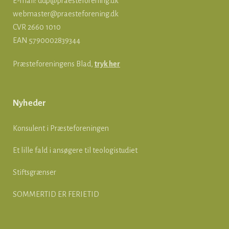
E-mail:
ddp@praesteforening.dk
webmaster@praesteforening.dk
CVR 2660 1010
EAN
5790002839344
Præsteforeningens Blad,
tryk her
Nyheder
Konsulent i Præsteforeningen
Et lille fald i ansøgere til teologistudiet
Stiftsgrænser
SOMMERTID ER FERIETID