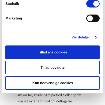
ministre har i skrivelsen vedhæftet et
Statistik
modelkatalog med konkrete forslag til
løsningsmodeller.
Marketing
Du kan læse den fælles skrivelse her (PDF)
Ny undersøgelse i 2016
I 2016 lavede FUV endnu en undersøgelse af
Vis detaljer
skolereformens konsekvenser for folkekirkens
konfirmationsforberedelse og
Tillad alle cookies
børnekonfirmandundervisning.
Du kan finde undersøgelsen lige her (PDF)
Tillad udvalgte
Børnekonfirmander
Kun nødvendige cookies
Menighedsrådet har i henhold til reglerne
ansvar for, at alle børn på tredje eller fjerde
klassetrin får et tilbud om deltagelse i