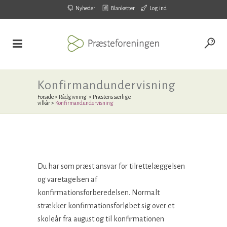
Nyheder
Blanketter
Log ind
Konfirmandundervisning
Forside
>
Rådgivning
>
Præstens særlige
vilkår
>
Konfirmandundervisning
Du har som præst ansvar for tilrettelæggelsen
og varetagelsen af
konfirmationsforberedelsen. Normalt
strækker konfirmationsforløbet sig over et
skoleår fra august og til konfirmationen