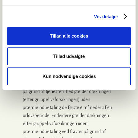
måned, hvor du fratræder din stilling, dog
senest ved udgangen af den måned, hvor du
Vis detaljer
fylder 70 år, eller hvor du f.eks. p.g.a. udstået
karenstid omfattes af en pensionsordning med
Tillad alle cookies
gruppelivsforsikring.
Orlov
Tillad udvalgte
Gruppelivsdækningen gælder uden
præmieindbetaling i hele den periode, hvor
der bevilges tjenestefrihed uden løn til
Kun nødvendige cookies
lovbestemt børnepasning. Under lovligt fravær
på grund af tjenestefrihed gælder dækningen
(efter gruppelivsforsikringen) uden
præmieindbetaling de første 6 måneder af en
orlovsperiode. Endvidere gælder dækningen
efter gruppelivsforsikringen uden
præmieindbetaling ved fravær på grund af