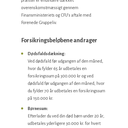
præster er endvidere dækket
overenskomstmæssigt gennem
Finansministeriets og CFU’s aftale med
Forenede Gruppeliv.
Forsikringsbeløbene andrager
Dødsfaldsdækning:
Ved dødsfald før udgangen af den måned,
hvor du fylder 65 år udbetales en
forsikringssum på 300.000 kr og ved
dødsfald før udgangen af den måned, hvor
du fylder 70 år udbetales en forsikringssum
på 150.000 kr.
Børnesum:
Efterlader du ved din død børn under 20 år,
udbetales yderligere 30.000 kr. for hvert