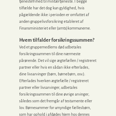
tjenestefrihed til militærtjeneste. I begge
tilfælde har det dog kun gyldighed, hvis
pågældende ikke i perioden er omfattet af
anden gruppelivsforsikring etableret af
Finansministeriet eller (amts)kommunerne.
Hvem tilfalder forsikringssummen?
Ved et gruppemedlems død udbetales
forsikringssummen til dine nærmeste
pårørende. Det vil sige ægtefællen / registreret
partner eller hvis en sådan ikke efterlades,
dine livsarvinger (børn, børnebørn, osv.).
Efterlades hverken ægtefælle / registreret
partner eller livsarvinger, udbetales
forsikringssummen til dine øvrige arvinger,
således som det fremgår af testamente eller
lov. Børnesummer for umyndige fællesbørn,
som har ophold i afdødes hjem hos dennes