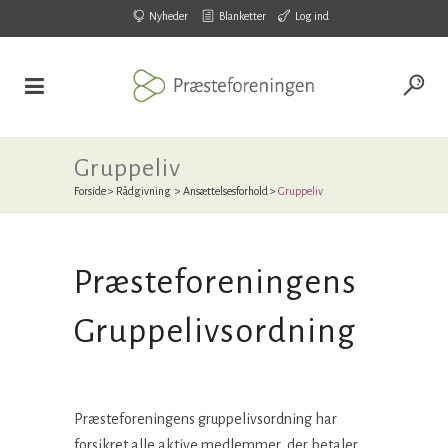
Nyheder
Blanketter
Log ind
Gruppeliv
Forside
>
Rådgivning
>
Ansættelsesforhold
>
Gruppeliv
Præsteforeningens
Gruppelivsordning
Præsteforeningens gruppelivsordning har
forsikret alle aktive medlemmer, der betaler