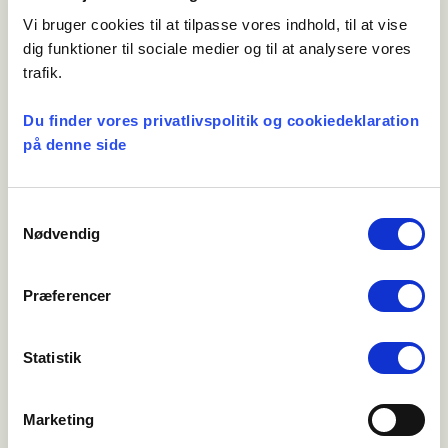
Vi bruger cookies til at tilpasse vores indhold, til at vise
Bonus
dig funktioner til sociale medier og til at analysere vores
Gruppelivsforsikringen deltager i
trafik.
bonusfordelingen efter et bonusregulativ, som
er anmeldt til Finanstilsynet. Bonus som
Du finder vores privatlivspolitik og cookiedeklaration
tilhører gruppemedlemmerne anvendes til
på denne side
reduktion af præmien.
Skatteforhold
Samtykkevalg
Nødvendig
Gruppelivsforsikringen er omfattet af
Pensionsbeskatningslovens regler.
Forsikringssummen er ved udbetaling fritaget
Præferencer
for indkomstskat og særlig afgift.
Beskatningsform: “Skattekode 5 –
Statistik
Livsforsikring uden fradragsret”.
Forsikringens ophør
Marketing
Dækningen ophører ved udgangen af den