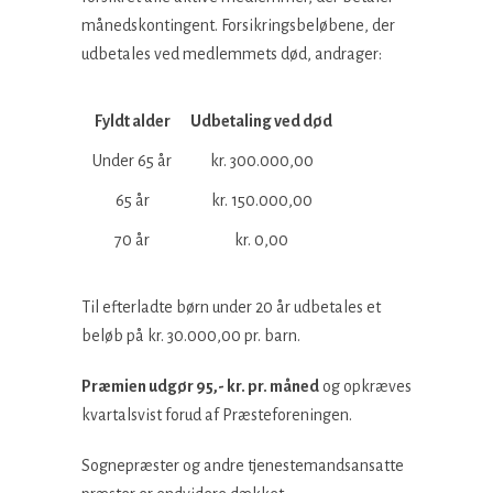
månedskontingent. Forsikringsbeløbene, der
udbetales ved medlemmets død, andrager:
Fyldt alder
Udbetaling ved død
Under 65 år
kr. 300.000,00
65 år
kr. 150.000,00
70 år
kr. 0,00
Til efterladte børn under 20 år udbetales et
beløb på kr. 30.000,00 pr. barn.
Præmien udgør 95,- kr. pr. måned
og opkræves
kvartalsvist forud af Præsteforeningen.
Sognepræster og andre tjenestemandsansatte