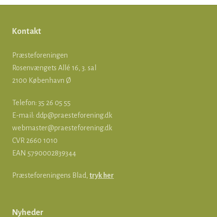
Kontakt
Præsteforeningen
Rosenvængets Allé 16, 3. sal
2100 København Ø
Telefon: 35 26 05 55
E-mail:
ddp@praesteforening.dk
webmaster@praesteforening.dk
CVR 2660 1010
EAN
5790002839344
Præsteforeningens Blad,
tryk her
Nyheder