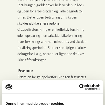
Forsikringen gælder over hele verden, både i
og uden for arbejdstiden og i alle døgnets 24
timer. Det er uden betydning om skaden
skyldes ulykke eller sygdom.
Gruppelivsforsikring er en kollektiv forsikring
uden opsparing – en såkaldt risikoforsikring –
hvor forsikringssummen udbetales ved skader i
forsikringsperioden. Skader som følge af aktiv
deltagelse i krig, oprør eller lignende dækkes
ikke af forsikringen.
Præmie
Præmien for gruppelivsforsikringen fastsættes
for et år ad gangen.
Præmien betales af arbejdsgiveren og opgives
til skattevæsenet som løn via lønsedlen; se i
øvrigt under Skatteforhold.
Denne hjemmeside bruger cookies