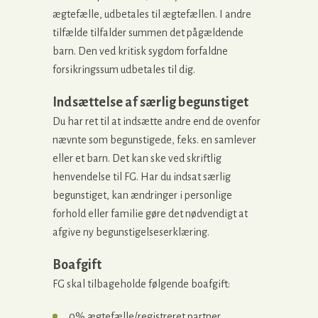
ægtefælle, udbetales til ægtefællen. I andre
tilfælde tilfalder summen det pågældende
barn. Den ved kritisk sygdom forfaldne
forsikringssum udbetales til dig.
Indsættelse af særlig begunstiget
Du har ret til at indsætte andre end de ovenfor
nævnte som begunstigede, f.eks. en samlever
eller et barn. Det kan ske ved skriftlig
henvendelse til FG. Har du indsat særlig
begunstiget, kan ændringer i personlige
forhold eller familie gøre det nødvendigt at
afgive ny begunstigelseserklæring.
Boafgift
FG skal tilbageholde følgende boafgift:
0% ægtefælle/registreret partner