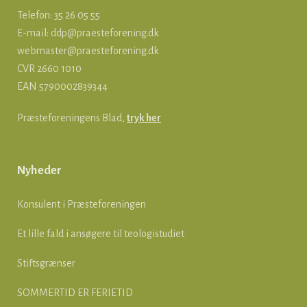
Telefon: 35 26 05 55
E-mail:
ddp@praesteforening.dk
webmaster@praesteforening.dk
CVR 2660 1010
EAN
5790002839344
Præsteforeningens Blad,
tryk her
Nyheder
Konsulent i Præsteforeningen
Et lille fald i ansøgere til teologistudiet
Stiftsgrænser
SOMMERTID ER FERIETID