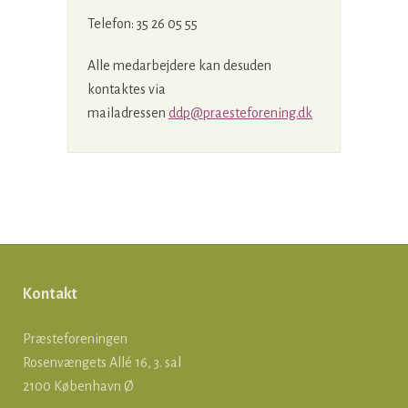
Telefon: 35 26 05 55
Alle medarbejdere kan desuden
kontaktes via
mailadressen
ddp@praesteforening.dk
Kontakt
Præsteforeningen
Rosenvængets Allé 16, 3. sal
2100 København Ø