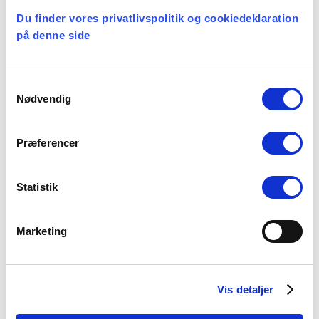
Registreringsnummer på bil/motorcykel*
Du finder vores privatlivspolitik og cookiedeklaration
på denne side
Er anden rute kørt end: bopæl - møde - bopæl,
Samtykkevalg
angives ruten her med fuld adresse
Nødvendig
Præferencer
Statistik
Marketing
Antal kørte km i egen bil
Vis detaljer