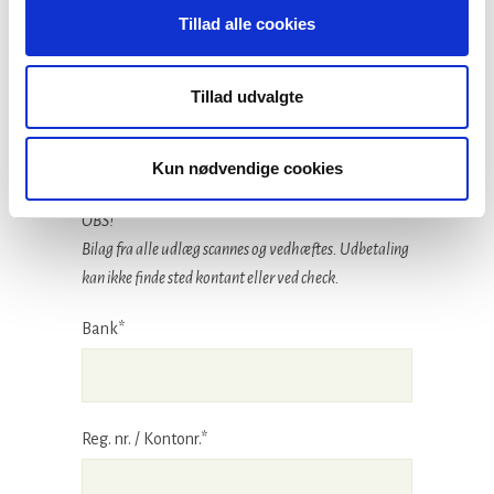
Tillad alle cookies
Vedhæft bilag
(maks. størrelse: 5 mb, tilladte filtyper: pdf, doc,
Tillad udvalgte
docx, jpg, png, gif)
Kun nødvendige cookies
OBS!
Bilag fra alle udlæg scannes og vedhæftes. Udbetaling
kan ikke finde sted kontant eller ved check.
Bank*
Reg. nr. / Kontonr.*