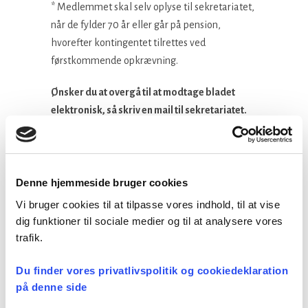
* Medlemmet skal selv oplyse til sekretariatet,
når de fylder 70 år eller går på pension,
hvorefter kontingentet tilrettes ved
førstkommende opkrævning.
Ønsker du at overgå til at modtage bladet
elektronisk, så skriv en mail til sekretariatet.
Du får en rabat på 45 kr. i kvartalet. Rabatten
opnås fra førstkommende kvartal.
(Gælder
ikke for studerende og abb.).
Denne hjemmeside bruger cookies
Kontingentet kan fratrækkes med op til 7.000
Vi bruger cookies til at tilpasse vores indhold, til at vise
kroner årligt i den skattepligtige indkomst.
dig funktioner til sociale medier og til at analysere vores
trafik.
OBS!
–
Fra 1. juni 2022
har det i henhold til
Du finder vores privatlivspolitik og cookiedeklaration
overenskomsten været muligt for emeriti at
på denne side
tage ansættelse på overenskomstvilkår.