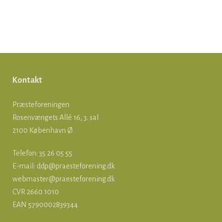
Kontakt
Præsteforeningen
Rosenvængets Allé 16, 3. sal
2100 København Ø
Telefon: 35 26 05 55
E-mail:
ddp@praesteforening.dk
webmaster@praesteforening.dk
CVR 2660 1010
EAN
5790002839344