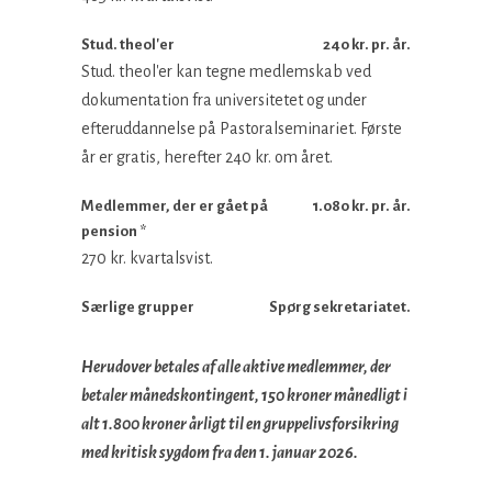
Stud. theol'er
240 kr. pr. år.
Stud. theol'er kan tegne medlemskab ved
dokumentation fra universitetet og under
efteruddannelse på Pastoralseminariet. Første
år er gratis, herefter 240 kr. om året.
Medlemmer, der er gået på
1.080 kr. pr. år.
pension *
270 kr. kvartalsvist.
Særlige grupper
Spørg sekretariatet.
Herudover betales af alle aktive medlemmer, der
betaler månedskontingent, 150 kroner månedligt i
alt 1.800 kroner årligt til en gruppelivsforsikring
med kritisk sygdom fra den 1. januar 2026.