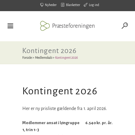
Nyheder
Blanketter
Log ind
Kontingent 2026
Forside
>
Medlemskab
>
Kontingent 2026
Kontingent 2026
Her er ny prisliste gældende fra 1. april 2026.
Medlemmer ansat i løngruppe
6.540 kr. pr. år.
1, trin 1-3