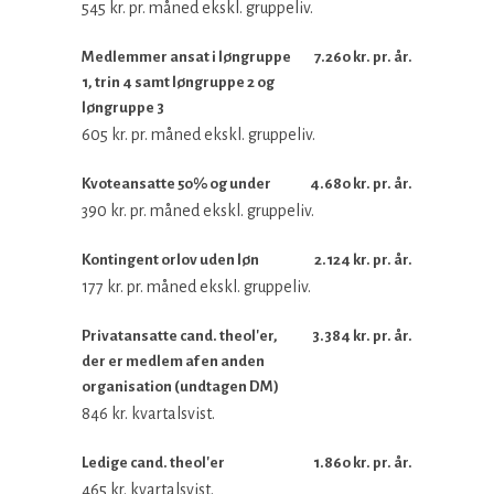
545 kr. pr. måned ekskl. gruppeliv.
Medlemmer ansat i løngruppe
7.260 kr. pr. år.
1, trin 4 samt løngruppe 2 og
løngruppe 3
605 kr. pr. måned ekskl. gruppeliv.
Kvoteansatte 50% og under
4.680 kr. pr. år.
390 kr. pr. måned ekskl. gruppeliv.
Kontingent orlov uden løn
2.124 kr. pr. år.
177 kr. pr. måned ekskl. gruppeliv.
Privatansatte cand. theol'er,
3.384 kr. pr. år.
der er medlem af en anden
organisation (undtagen DM)
846 kr. kvartalsvist.
Ledige cand. theol'er
1.860 kr. pr. år.
465 kr. kvartalsvist.