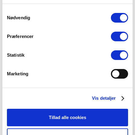
Emeriti, der er i præsteansættelse, kan få
Samtykkevalg
rådgivning og bistand fra sekretariatet om løn-
Nødvendig
og ansættelsesforhold. Fra 1. april 2023 skal
emeriti, der er i ansættelse, derfor betale
kontingent, som erhvervsaktive.
Præferencer
–
Fra 1. september 2023
er kontingentet til nye
Statistik
studentermedlemmer ændret. Det første års
medlemskab bliver kontingentfrit i lighed med
andre akademiske organisationer.
Marketing
Kontingentet vil herefter være 240 kr. årligt.
Kontingent som studerende betales årligt, og
Vis detaljer
der refunderes ikke mellemliggende måneder
ved opsigelse eller skifte til anden
Tillad alle cookies
kontingentgruppe.