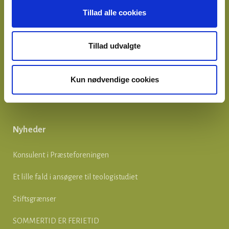
Tillad alle cookies
Telefon: 35 26 05 55
E-mail:
ddp@praesteforening.dk
webmaster@praesteforening.dk
Tillad udvalgte
CVR 2660 1010
EAN
5790002839344
Kun nødvendige cookies
Præsteforeningens Blad,
tryk her
Nyheder
Konsulent i Præsteforeningen
Et lille fald i ansøgere til teologistudiet
Stiftsgrænser
SOMMERTID ER FERIETID