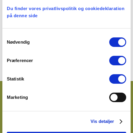
Hvis du er medlem af
Du finder vores privatlivspolitik og cookiedeklaration
Præsteforeningen, kan du
oprette login
på denne side
til hjemmesiden her
.
Du skal bruge dit medlemsnummer og
Samtykkevalg
din e-mail.
Nødvendig
Præferencer
Statistik
Marketing
Kontakt
Præsteforeningen
Rosenvængets Allé 16, 3. sal
Vis detaljer
2100 København Ø