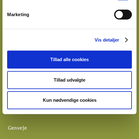
EAN
5790002839344
Marketing
Præsteforeningens Blad,
tryk her
Vis detaljer
Nyheder
Konsulent i Præsteforeningen
Tillad alle cookies
Et lille fald i ansøgere til teologistudiet
Tillad udvalgte
Stiftsgrænser
SOMMERTID ER FERIETID
Kun nødvendige cookies
Genveje