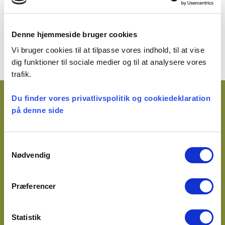
Søgeresultater for “xxx” (antal)
… og så kommer listen af søgeresultater…
Denne hjemmeside bruger cookies
Vi bruger cookies til at tilpasse vores indhold, til at vise
dig funktioner til sociale medier og til at analysere vores
trafik.
Du finder vores privatlivspolitik og cookiedeklaration
Kontakt
på denne side
Præsteforeningen
Samtykkevalg
Rosenvængets Allé 16, 3. sal
Nødvendig
2100 København Ø
Telefon: 35 26 05 55
Præferencer
E-mail:
ddp@praesteforening.dk
webmaster@praesteforening.dk
Statistik
CVR 2660 1010