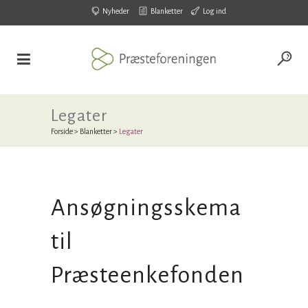
Nyheder
Blanketter
Log ind
Legater
Forside
>
Blanketter
>
Legater
Ansøgningsskema
til
Præsteenkefonden