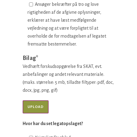
Ansøger bekræfter på tro og love
rigtigheden af de afgivne oplysninger,
erklærer at have læst medfølgende
vejledning og at være forpligtet til at
overholde de for modtagelsen af legatet
fremsatte bestemmelser.
Bilag*
Vedhæft forskudsopgørelse fra SKAT, evt.
anbefalinger og andet relevant materiale.
(maks. størrelse: 5 mb, tilladte filtyper: pdf, doc,
docx, jpg, png, gif)
Hvor har du set legatopslaget?