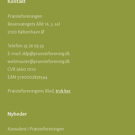
Kontakt
Præsteforeningen
Rosenvængets Allé 16, 3. sal
2100 København Ø
Telefon: 35 26 05 55
E-mail:
ddp@praesteforening.dk
webmaster@praesteforening.dk
CVR 2660 1010
EAN
5790002839344
Præsteforeningens Blad,
tryk her
Nyheder
Konsulent i Præsteforeningen