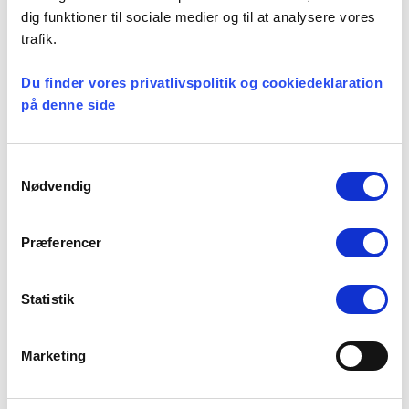
dig funktioner til sociale medier og til at analysere vores
Anden indkomst
trafik.
Du finder vores privatlivspolitik og cookiedeklaration
på denne side
Art
Samtykkevalg
Nødvendig
3. Bankoplysninger
Præferencer
Reg. nr. og konto nr. hvortil evt. legattildeling
skal overføres
Statistik
Reg. nr.*
Marketing