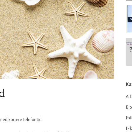
Ka
id
Arb
Bl
Fol
ed kortere telefontid.
Ikk