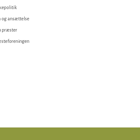
kepolitik
 og ansættelse
 præster
æsteforeningen