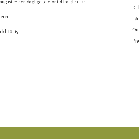
august er den daglige telefontid fra kl. 10-14.
Kir
eren.
Løn
Om
 kl. 10-15.
Pr