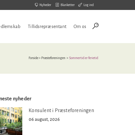
Nyheder
Blanketter
Log ind
dlemskab
Tillidsrepræsentant
Om os
Forside
>
Præsteforeningen
>
Sommertid er ferietid
neste nyheder
Konsulent i Præsteforeningen
06 august, 2026