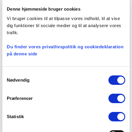
fastholdelsen af præster i folkekirken.
Udvalget har desuden set på betydningen af
Denne hjemmeside bruger cookies
folkekirkens embedsstruktur, hvor den
Vi bruger cookies til at tilpasse vores indhold, til at vise
traditionelle sognestruktur over en årrække er
dig funktioner til sociale medier og til at analysere vores
blevet suppleret af nye typer af præster, der
trafik.
møder mennesker på andre måder end i det
lokale sogn f.eks. som sygehuspræster,
Du finder vores privatlivspolitik og cookiedeklaration
på denne side
gadepræster, studiepræster mv.
Se betænkningen her
Samtykkevalg
Nødvendig
Præferencer
Facebook
LinkedIn
Tweet
Statistik