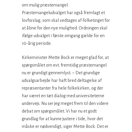
om mulig præstemangel.
Præstemangeludvalget har også fremlagt et
lovforslag, som skal vedtages af Folketinget for
at åbne for den nye mulighed. Ordningen skal
ifølge udvalget i første omgang gælde for en
10-årig periode.
Kirkeminister Mette Bock er meget glad for, at
spørgsmålet om evt. fremtidig præstemangel
nu er grundigt gennemlyst. – Det grundige
udvalgsarbejde har haft bred deltagelse af
repræsentanter fra hele folkekirken, og der
har været en tæt dialog med universiteterne
undervejs. Nu ser jeg meget frem til den videre
debat om spørgsmålet. Vi har nu et godt
grundlag for at kunne justere i tide, hvor det
måske er nødvendigt, siger Mette Bock. Det er