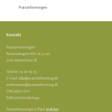
Præsteforeningen
Kontakt
Præsteforeningen
Rosenvængets Allé 16, 3. sal
2100 København Ø
Telefon: 35 26 05 55
E-mail:
ddp@praesteforening.dk
webmaster@praesteforening.dk
CVR 2660 1010
EAN
5790002839344
Præsteforeningens Blad,
tryk her