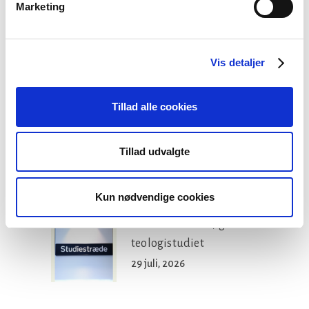
Kategorier:
Marketing
Om præster
Vis detaljer
Seneste nyheder
Tillad alle cookies
Konsulent i
Præsteforeningen
Tillad udvalgte
06 august, 2026
Kun nødvendige cookies
Et lille fald i ansøgere til
teologistudiet
29 juli, 2026