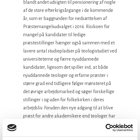
blandt andet udsigten til pensionering af nogle
af de store efterkrigsårgange i de kommende
år, som er baggrunden for nedsættelsen af
Præstemangelsudvalget i 2016. Risikoen for
mangel på kandidater til ledige
præstestillinger hænger også sammen med et
lavere antal studiepladser på teologistudiet ved
universiteterne og færre nyuddannede
kandidater, ligesom det spiller ind, at både
nyuddannede teologer og erfarne præster i
større grad end tidligere følger mønsteret på
det øvrige arbejdsmarked og søger forskellige
stillinger i og uden for folkekirken i deres
arbejdsliv. Foruden den nye adgang til at blive
præst for andre akademikere end teologer har
udvalget også drøftet nogle af de arbejdsvilkår
og forhold, som påvirker rekrutteringen og