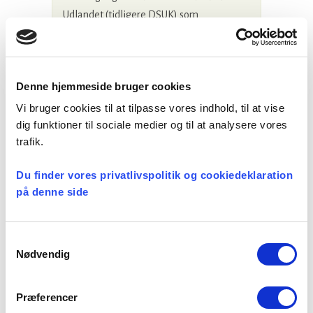
Udlandet (tidligere DSUK) som
Præsteforeningen forhandler med.
Forhandlingerne startede den 5. maj 2026
og følger – som vanligt –
Denne hjemmeside bruger cookies
overenskomstforhandlingerne på det
offentlige område. Foreningen og Den
Vi bruger cookies til at tilpasse vores indhold, til at vise
Danske Kirke i Udlandet har udvekslet
dig funktioner til sociale medier og til at analysere vores
trafik.
krav til den kommende overenskomst.
En...
Du finder vores privatlivspolitik og cookiedeklaration
på denne side
11. maj 2026
Samtykkevalg
Nødvendig
Præferencer