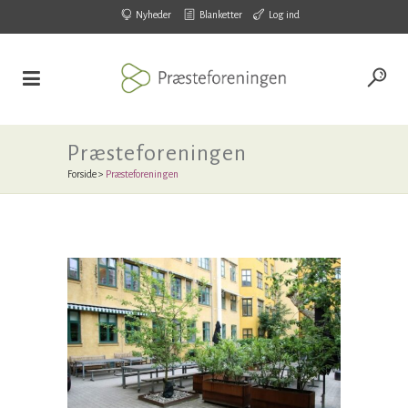
Nyheder
Blanketter
Log ind
Præsteforeningen
Forside
>
Præsteforeningen