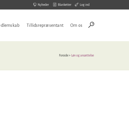
Nyheder
Blanketter
Log ind
dlemskab
Tillidsrepræsentant
Om os
Forside
>
Løn og ansættelse