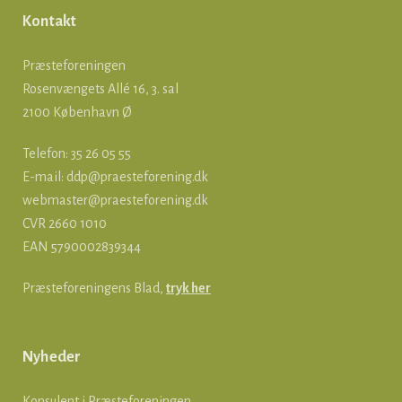
Kontakt
Præsteforeningen
Rosenvængets Allé 16, 3. sal
2100 København Ø
Telefon: 35 26 05 55
E-mail:
ddp@praesteforening.dk
webmaster@praesteforening.dk
CVR 2660 1010
EAN
5790002839344
Præsteforeningens Blad,
tryk her
Nyheder
Konsulent i Præsteforeningen