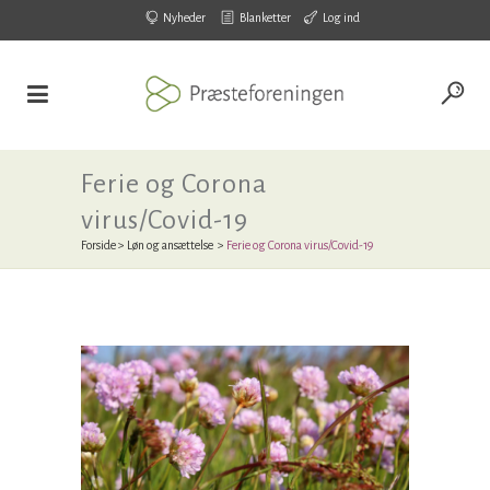
Nyheder
Blanketter
Log ind
Ferie og Corona
virus/Covid-19
Forside
>
Løn og ansættelse
>
Ferie og Corona virus/Covid-19