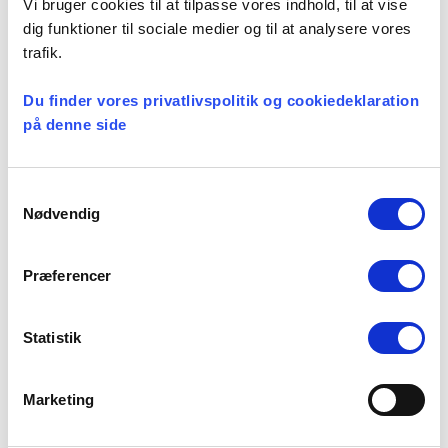
Vi bruger cookies til at tilpasse vores indhold, til at vise
dig funktioner til sociale medier og til at analysere vores
Seneste nyheder
trafik.
Konsulent i
Du finder vores privatlivspolitik og cookiedeklaration
Præsteforeningen
på denne side
06 august, 2026
Samtykkevalg
Et lille fald i ansøgere til
Nødvendig
teologistudiet
29 juli, 2026
Præferencer
Statistik
Stiftsgrænser
23 juli, 2026
Marketing