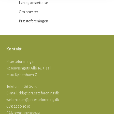
Løn og ansættelse
Om præster
Præsteforeningen
Kontakt
Præsteforeningen
Rosenvængets Allé 16, 3. sal
2100 København Ø
Telefon: 35 26 05 55
E-mail:
ddp@praesteforening.dk
webmaster@praesteforening.dk
CVR 2660 1010
EAN
5790002839344