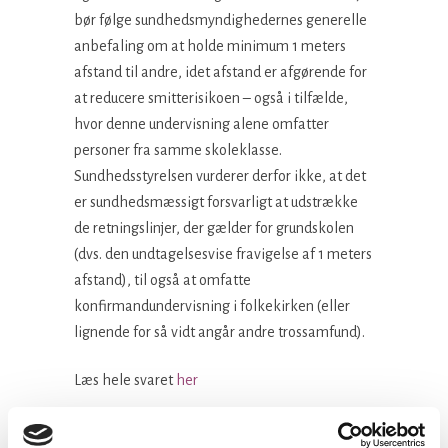
bør følge sundhedsmyndighedernes generelle
anbefaling om at holde minimum 1 meters
afstand til andre, idet afstand er afgørende for
at reducere smitterisikoen – også i tilfælde,
hvor denne undervisning alene omfatter
personer fra samme skoleklasse.
Sundhedsstyrelsen vurderer derfor ikke, at det
er sundhedsmæssigt forsvarligt at udstrække
de retningslinjer, der gælder for grundskolen
(dvs. den undtagelsesvise fravigelse af 1 meters
afstand), til også at omfatte
konfirmandundervisning i folkekirken (eller
lignende for så vidt angår andre trossamfund).
Læs hele svaret
her
Facebook
LinkedIn
Tweet