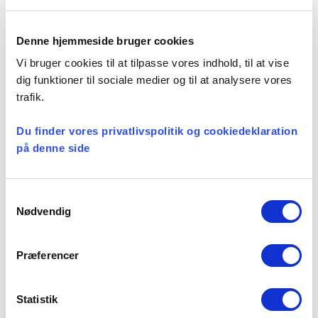
Kategorier:
Denne hjemmeside bruger cookies
Vi bruger cookies til at tilpasse vores indhold, til at vise
Kirkepolitik
dig funktioner til sociale medier og til at analysere vores
trafik.
Du finder vores privatlivspolitik og cookiedeklaration
Seneste nyheder
på denne side
Konsulent i
Præsteforeningen
Samtykkevalg
Nødvendig
06 august, 2026
Præferencer
Et lille fald i ansøgere til
teologistudiet
Statistik
29 juli, 2026