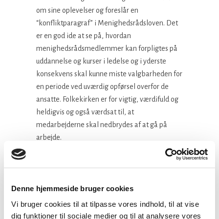
om sine oplevelser og foreslår en
“konfliktparagraf” i Menighedsrådsloven. Det
er en god ide at se på, hvordan
menighedsrådsmedlemmer kan forpligtes på
uddannelse og kurser i ledelse og i yderste
konsekvens skal kunne miste valgbarheden for
en periode ved uværdig opførsel overfor de
ansatte. Folkekirken er for vigtig, værdifuld og
heldigvis og også værdsat til, at
medarbejderne skal nedbrydes af at gå på
arbejde.
Præsteforeningen er i løbende dialog med
Landsforeningen af Menighedsråd om,
hvordan vi løser problemerne. Vi skulle mødes
Denne hjemmeside bruger cookies
med kirkeministeren den 23. august om
Vi bruger cookies til at tilpasse vores indhold, til at vise
arbejdsmiljø, men mødet er udskudt. Vi vil
dig funktioner til sociale medier og til at analysere vores