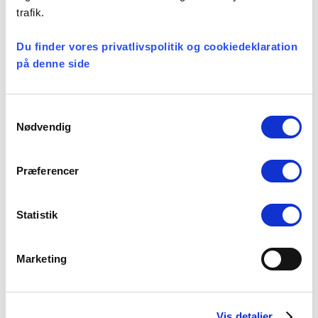
møde op til det samråd, som kirkeministeren
trafik.
er indkaldt til af Folketingets kirkeordførere,
og vi følger med, følger op og fastholder at
Du finder vores privatlivspolitik og cookiedeklaration
på denne side
folkekirkens ledelse, både den læge og den
gejstlige, skal løfte ansvaret for et godt og trygt
arbejdsmiljø.
Samtykkevalg
Nødvendig
Facebook
LinkedIn
Tweet
Præferencer
Kategorier:
Statistik
Præsteforeningen
Marketing
Seneste nyheder
Vis detaljer