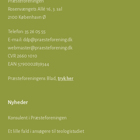
Præsteforeningen
Rosenvængets Allé 16, 3. sal
2100 København Ø
Telefon: 35 26 05 55
E-mail:
ddp@praesteforening.dk
webmaster@praesteforening.dk
CVR 2660 1010
EAN
5790002839344
Præsteforeningens Blad,
tryk her
Nyheder
Konsulent i Præsteforeningen
Et lille fald i ansøgere til teologistudiet