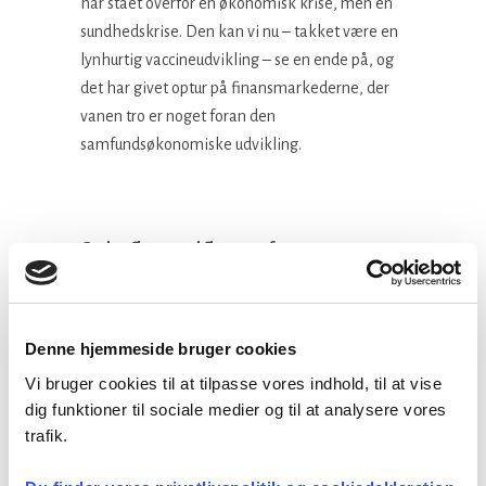
har stået overfor en økonomisk krise, men en
sundhedskrise. Den kan vi nu – takket være en
lynhurtig vaccineudvikling – se en ende på, og
det har givet optur på finansmarkederne, der
vanen tro er noget foran den
samfundsøkonomiske udvikling.
Gode afkast med flot grøn farve
Den stærke fremgang på aktiemarkederne har
længe været drevet af de såkaldte
bliv-hjemme-
Denne hjemmeside bruger cookies
aktier,
altså tech-aktier som fx Zoom, Netflix,
Vi bruger cookies til at tilpasse vores indhold, til at vise
Amazon og Google. De seneste måneder er der
dig funktioner til sociale medier og til at analysere vores
dog sket en bevægelse væk fra tech-aktierne
trafik.
og over mod nogle af de selskaber, som har
været allermest udbombede som følge af