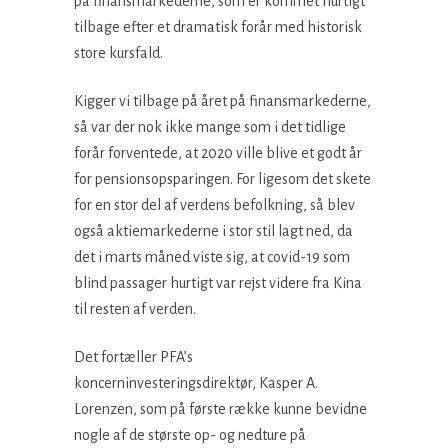
på finansmarkederne, som er kommet hurtigt
tilbage efter et dramatisk forår med historisk
store kursfald.
Kigger vi tilbage på året på finansmarkederne,
så var der nok ikke mange som i det tidlige
forår forventede, at 2020 ville blive et godt år
for pensionsopsparingen. For ligesom det skete
for en stor del af verdens befolkning, så blev
også aktiemarkederne i stor stil lagt ned, da
det i marts måned viste sig, at covid-19 som
blind passager hurtigt var rejst videre fra Kina
til resten af verden.
Det fortæller PFA’s
koncerninvesteringsdirektør, Kasper A.
Lorenzen, som på første række kunne bevidne
nogle af de største op- og nedture på