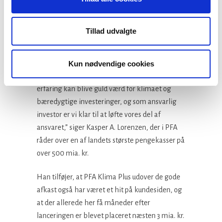
at gøre status over, men skal vi tro de politiske
signaler fra både USA, Kina og EU, så er der
Tillad udvalgte
grund til fortsat grøn optimisme. For
coronakrisen har vist os, hvor hurtigt vi kan
udvikle løsninger, når først politisk velvilje,
Kun nødvendige cookies
finansiering og forskning spiller sammen. Den
erfaring kan blive guld værd for klimaet og
bæredygtige investeringer, og som ansvarlig
investor er vi klar til at løfte vores del af
ansvaret,” siger Kasper A. Lorenzen, der i PFA
råder over en af landets største pengekasser på
over 500 mia. kr.
Han tilføjer, at PFA Klima Plus udover de gode
afkast også har været et hit på kundesiden, og
at der allerede her få måneder efter
lanceringen er blevet placeret næsten 3 mia. kr.