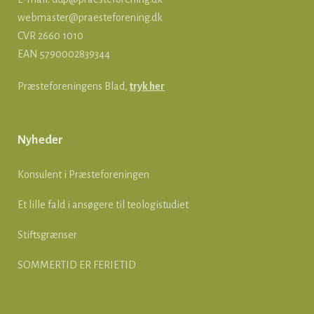
webmaster@praesteforening.dk
CVR 2660 1010
EAN
5790002839344
Præsteforeningens Blad,
tryk her
Nyheder
Konsulent i Præsteforeningen
Et lille fald i ansøgere til teologistudiet
Stiftsgrænser
SOMMERTID ER FERIETID