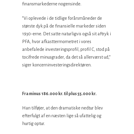
finansmarkederne nogensinde.
”Vi oplevede i de tidlige forårsmåneder de
største dyk på de finansielle markeder siden
1930-erne. Det satte naturligvis også sit aftryk i
PFA, hvor afkasttermometret i vores
anbefalede investeringsprofil, profil C, stod på
tocifrede minusgrader, da det så allerværst ud,”
siger koncerninvesteringsdirektøren.
Fra minus 186.000 kr. til plus 55.000 kr.
Han tilføjer, at den dramatiske nedtur blev
efterfulgt af en næsten lige så ufattelig og
hurtig optur.