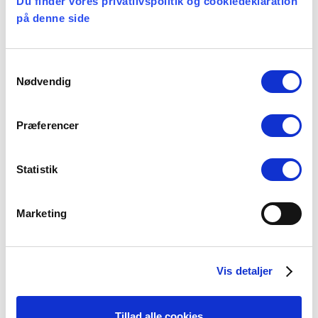
Du finder vores privatlivspolitik og cookiedeklaration
coronakrisen, fx indenfor rejsebranchen,
på denne side
finans- og energisektoren. Her har mange
selskaber udsigt til et solidt indtjeningshop, når
først de økonomiske hjul igen kan rulle
Samtykkevalg
Nødvendig
ugeneret af nedlukningernes hastighedsbump.
Mens aktiefremgangen de seneste måneder
Præferencer
således er blevet bredere funderet, så har den
samtidig fået en flot grøn farve. Ser man på
Statistik
afkastet i PFA’s nye ekstraklimavenlige
opsparingsløsning, PFA Klima Plus, som blev
lanceret i foråret i 2020, så har
Marketing
klimainvesteringerne her givet baghjul til det
brede markedsafkast.
Vis detaljer
”PFA Klima Plus har siden lanceringen i maj
skabt et afkast, som ligger ca. 2 pct. over
Tillad alle cookies
markedet. Det er selvfølgelig en kort periode