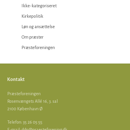
Ikke-kategoriseret
Kirkepolitik
Løn og ansættelse
Om præster
Præsteforeningen
Kontakt
Præsteforeningen
Rosenvængets Allé 16, 3. sal
2100 København Ø
Telefon: 35 26 05 55
E-mail:
ddp@praesteforening.dk