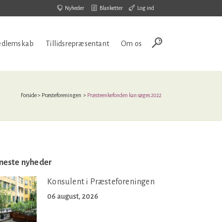
Nyheder
Blanketter
Log ind
dlemskab
Tillidsrepræsentant
Om os
Forside
>
Præsteforeningen
>
Præsteenkefonden kan søges 2022
neste nyheder
Konsulent i Præsteforeningen
06 august, 2026