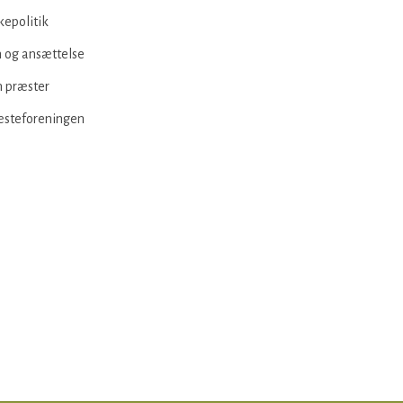
kepolitik
 og ansættelse
 præster
æsteforeningen