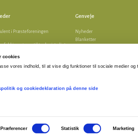
eder
Genveje
ulent i Præsteforeningen
Nyheder
Blanketter
lle fald i ansøgere til teologistudiet
Om os
Log ind
 cookies
tsgrænser
asse vores indhold, til at vise dig funktioner til sociale medier og t
MERTID ER FERIETID
spolitik og cookiedeklaration på denne side
Præferencer
Statistik
Marketing
© Præsteforeningen