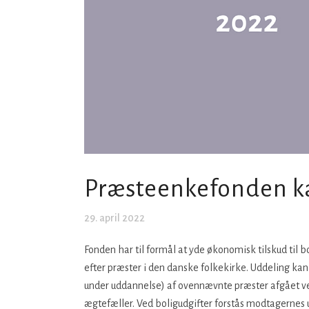
Præsteenkefonden k
29. april 2022
Fonden har til formål at yde økonomisk tilskud til
efter præster i den danske folkekirke. Uddeling kan
under uddannelse) af ovennævnte præster afgået ved 
ægtefæller. Ved boligudgifter forstås modtagernes ud