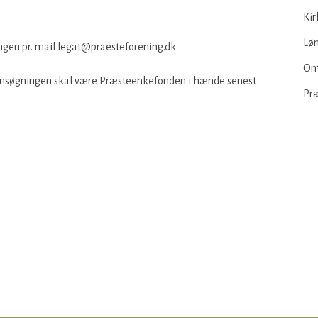
Kir
Løn
gen pr. mail legat@praesteforening.dk
Om
. Ansøgningen skal være Præsteenkefonden i hænde senest
Pr