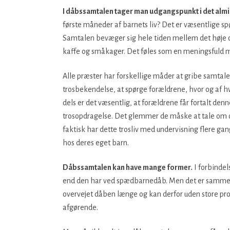
I dåbssamtalen tager man udgangspunkt i det almin
første måneder af barnets liv? Det er væsentlige sp
Samtalen bevæger sig hele tiden mellem det høje og
kaffe og småkager. Det føles som en meningsfuld
Alle præster har forskellige måder at gribe samtale
trosbekendelse, at spørge forældrene, hvor og af h
dels er det væsentlig, at forældrene får fortalt denn
trosopdragelse. Det glemmer de måske at tale om og
faktisk har dette trosliv med undervisning flere g
hos deres eget barn.
Dåbssamtalen kan have mange former.
I forbinde
end den har ved spædbarnedåb. Men det er samme 
overvejet dåben længe og kan derfor uden store pr
afgørende.