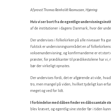
Af provst Thomas Reinholdt Rasmussen, Hjørring
Hvis vi ser bort fra de egentlige undervisningsinsti
af de institutioner i dagens Danmark, hvor der unde
Der undervises i folkekirken på alle niveauer fra 
Faktisk er undervisningsområdet en af folkekirkens he
voksenundervisning, og konfirmanderne er et stort om
præster, for prædikanter til prædikestolene har vi
bør der virkeligt oprustes.
Der undervises fordi, det er afgørende at vide, hvad
tro, men mangel på viden, hvilket tydeligt kan erfa
meget og ved for lidt.
I forbindelse med dåben finder en dåbssamtale st
blev krævet, og egentlig sine steder før i tiden ku