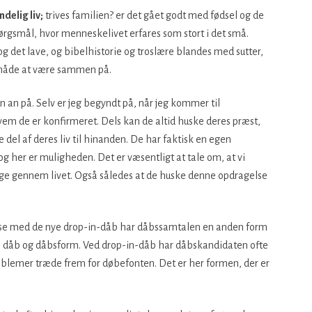
delig liv;
trives familien? er det gået godt med fødsel og de
ørgsmål, hvor menneskelivet erfares som stort i det små.
 det lave, og bibelhistorie og troslære blandes med sutter,
 måde at være sammen på.
n an på. Selv er jeg begyndt på, når jeg kommer til
vem de er konfirmeret. Dels kan de altid huske deres præst,
e del af deres liv til hinanden. De har faktisk en egen
 her er muligheden. Det er væsentligt at tale om, at vi
ange gennem livet. Også således at de huske denne opdragelse
lse med de nye drop-in-dåb har dåbssamtalen en anden form
dåb og dåbsform. Ved drop-in-dåb har dåbskandidaten ofte
oblemer træde frem for døbefonten. Det er her formen, der er