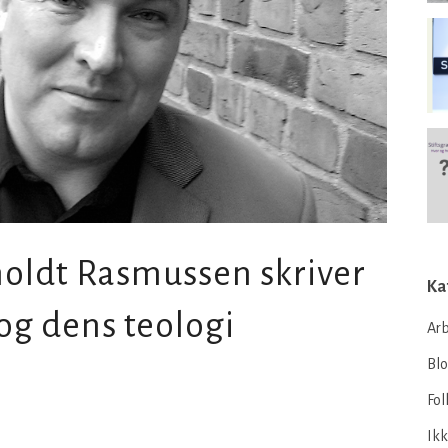
oldt Rasmussen skriver
Ka
og dens teologi
Arb
Bl
Fol
Ikk