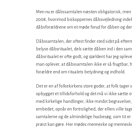
Men nu er dåbssamtalen næsten obligatorisk, men 
2008, hvorimod biskoppernes dåbsvejledning indehol
dåbsforældrene om et møde forud for dåben og den
Dåbssamtalen, der oftest finder sted sidst på efter
belyse dåbsritualet, dels sætte dåben ind i den 
dåbsritualet er ofte godt, og sjældent har jeg oplev
man oplever, at dåbssamtalen ikke er så frugtbar,
forældre end om ritualets betydning og indhold.
Det er en af folkekirkens store goder, at folk tager
opbygget et tillidsforhold og det må vi ikke sætte o
med kirkelige handlinger, ikke mindst begravelser, 
embedet, opnår en fortrolighed, der ellers ville ta
samtalerne og de almindelige husbesøg, som tit er u
præst kan gøre. Her mødes menneske og menneske i