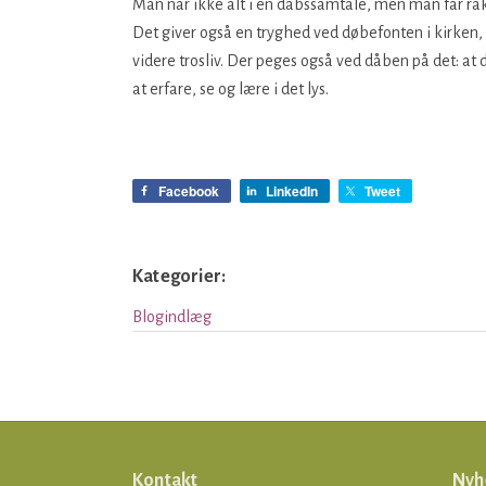
Man når ikke alt i en dåbssamtale, men man får rakt
Det giver også en tryghed ved døbefonten i kirken, o
videre trosliv. Der peges også ved dåben på det: at 
at erfare, se og lære i det lys.
Facebook
LinkedIn
Tweet
Kategorier:
Blogindlæg
Kontakt
Nyh