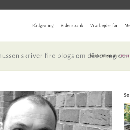
Rådgivning
Vidensbank
Vi arbejder for
Me
ussen skriver fire blogs om dåben og den
Forside
>
Blogindlæg
>
Provst
Se