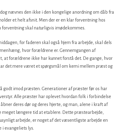
dog nævnes den ikke i den kongelige anordning om dåb fra
der et helt afsnit. Men der er en klar forventning hos
 forventning skal naturligvis imødekommes.
middagen, for faderen skal også hjem fra arbejde, skal dels
sammenhæng, hvor forældrene er. Gennemgangen af
et, at forældrene ikke har kunnet forstå det. De gange, hvor
 har det mere været et spørgsmål om kemi mellem præst og
 så godt imod præsten. Generationer af præster før os har
verstyr. Alle præster har oplevet hvordan folk i forbindelse
åbner deres dør og deres hjerte, og man, alene i kraft af
ge meget længere tid at etablere. Dette præstearbejde,
synligt arbejde, er noget af det væsentligste arbejde en
 evangeliets lys.