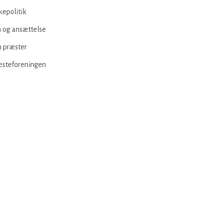
kepolitik
 og ansættelse
 præster
æsteforeningen