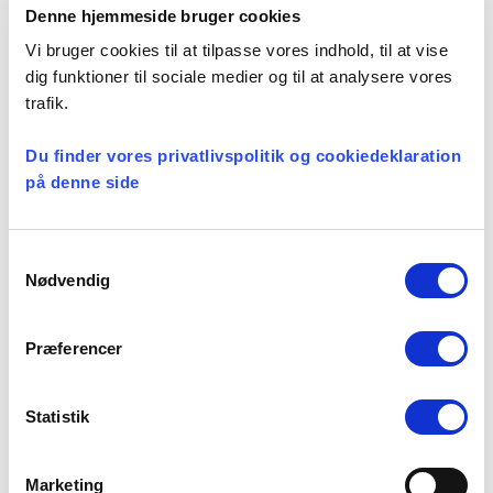
Arbejdsmiljø
Denne hjemmeside bruger cookies
Vi bruger cookies til at tilpasse vores indhold, til at vise
dig funktioner til sociale medier og til at analysere vores
trafik.
Seneste nyheder
Du finder vores privatlivspolitik og cookiedeklaration
Konsulent i
på denne side
Præsteforeningen
06 august, 2026
Samtykkevalg
Nødvendig
Et lille fald i ansøgere til
Præferencer
teologistudiet
29 juli, 2026
Statistik
Stiftsgrænser
Marketing