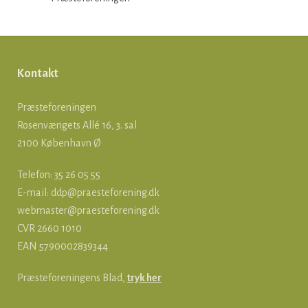
Kontakt
Præsteforeningen
Rosenvængets Allé 16, 3. sal
2100 København Ø
Telefon: 35 26 05 55
E-mail:
ddp@praesteforening.dk
webmaster@praesteforening.dk
CVR 2660 1010
EAN
5790002839344
Præsteforeningens Blad,
tryk her