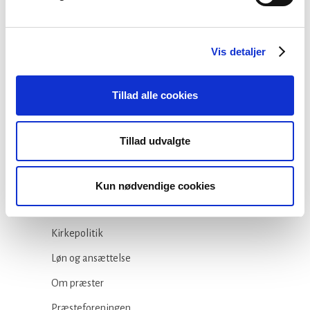
23 juli, 2026
Vis detaljer
Tillad alle cookies
Kategorier
Arbejdsmiljø
Tillad udvalgte
Blogindlæg
Folkekirken
Kun nødvendige cookies
Ikke-kategoriseret
Kirkepolitik
Løn og ansættelse
Om præster
Præsteforeningen