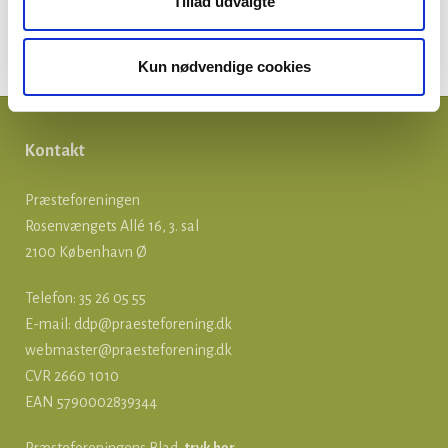
Tillad udvalgte
Om præster
Præsteforeningen
Kun nødvendige cookies
Kontakt
Præsteforeningen
Rosenvængets Allé 16, 3. sal
2100 København Ø
Telefon: 35 26 05 55
E-mail:
ddp@praesteforening.dk
webmaster@praesteforening.dk
CVR 2660 1010
EAN
5790002839344