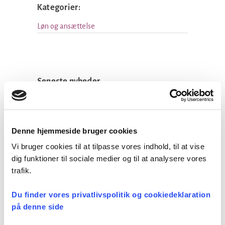
Kategorier:
Løn og ansættelse
Seneste nyheder
Konsulent i
Præsteforeningen
06 august, 2026
Denne hjemmeside bruger cookies
Vi bruger cookies til at tilpasse vores indhold, til at vise
dig funktioner til sociale medier og til at analysere vores
Et lille fald i ansøgere til
trafik.
teologistudiet
Du finder vores privatlivspolitik og cookiedeklaration
29 juli, 2026
på denne side