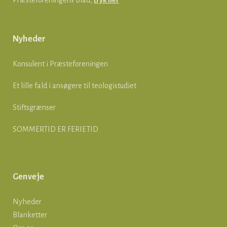
Præsteforeningens Blad,
tryk her
Nyheder
Konsulent i Præsteforeningen
Et lille fald i ansøgere til teologistudiet
Stiftsgrænser
SOMMERTID ER FERIETID
Genveje
Nyheder
Blanketter