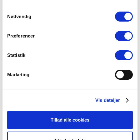
Stiftsgrænser
Samtykkevalg
Nødvendig
23 juli, 2026
Præferencer
Statistik
Kategorier
Arbejdsmiljø
Marketing
Blogindlæg
Folkekirken
Vis detaljer
Ikke-kategoriseret
Kirkepolitik
Tillad alle cookies
Løn og ansættelse