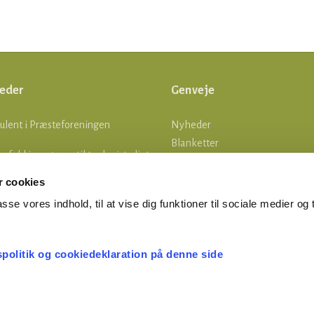
eder
Genveje
ulent i Præsteforeningen
Nyheder
Blanketter
lle fald i ansøgere til teologistudiet
Om os
Log ind
 cookies
tsgrænser
asse vores indhold, til at vise dig funktioner til sociale medier og t
MERTID ER FERIETID
spolitik og cookiedeklaration på denne side