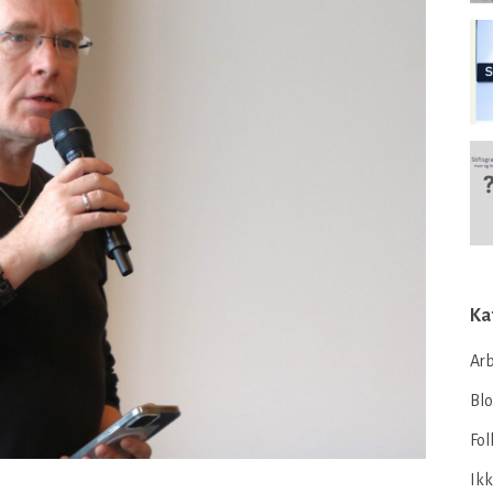
Ka
Arb
Bl
Fol
Ikk