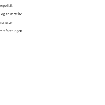
kepolitik
 og ansættelse
 præster
æsteforeningen