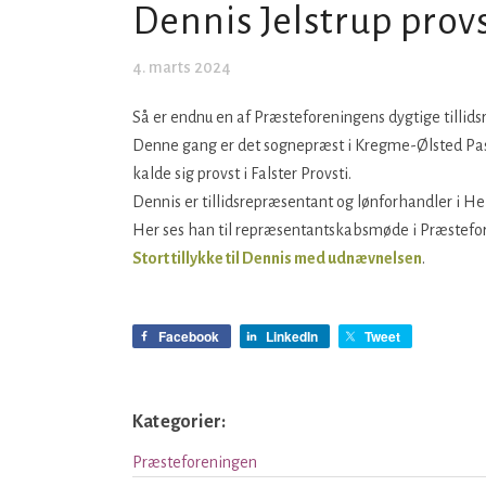
Dennis Jelstrup prov
4. marts 2024
Så er endnu en af Præsteforeningens dygtige tillids
Denne gang er det sognepræst i Kregme-Ølsted Past
kalde sig provst i Falster Provsti.
Dennis er tillidsrepræsentant og lønforhandler i Hel
Her ses han til repræsentantskabsmøde i Præstefo
Stort tillykke til Dennis med udnævnelsen
.
Facebook
LinkedIn
Tweet
Kategorier:
Præsteforeningen