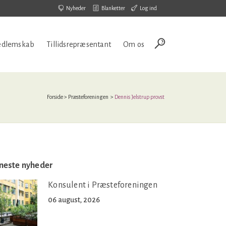
Nyheder
Blanketter
Log ind
dlemskab
Tillidsrepræsentant
Om os
Forside
>
Præsteforeningen
>
Dennis Jelstrup provst
neste nyheder
Konsulent i Præsteforeningen
06 august, 2026