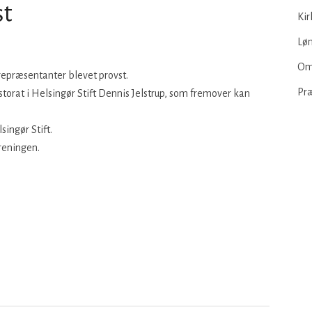
st
Kir
Løn
Om
repræsentanter blevet provst.
Pr
orat i Helsingør Stift Dennis Jelstrup, som fremover kan
singør Stift.
reningen.