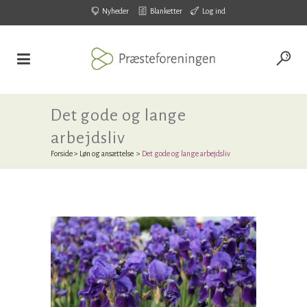
Nyheder
Blanketter
Log ind
Det gode og lange
arbejdsliv
Forside
>
Løn og ansættelse
>
Det gode og lange arbejdsliv