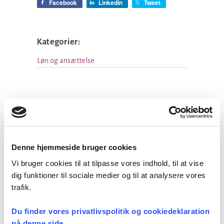
Facebook
LinkedIn
Tweet
Kategorier:
Løn og ansættelse
Seneste nyheder
Konsulent i
Denne hjemmeside bruger cookies
Præsteforeningen
Vi bruger cookies til at tilpasse vores indhold, til at vise
06 august, 2026
dig funktioner til sociale medier og til at analysere vores
trafik.
Et lille fald i ansøgere til
Du finder vores privatlivspolitik og cookiedeklaration
teologistudiet
på denne side