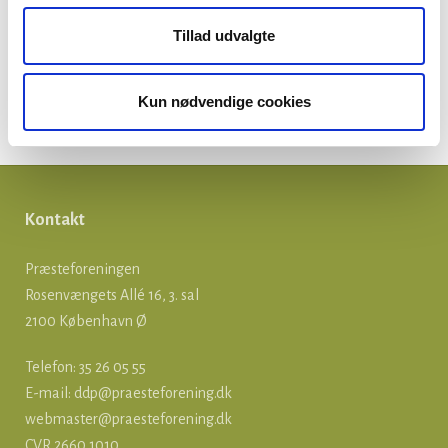
Kirkepolitik
Tillad udvalgte
Løn og ansættelse
Om præster
Kun nødvendige cookies
Præsteforeningen
Kontakt
Præsteforeningen
Rosenvængets Allé 16, 3. sal
2100 København Ø
Telefon: 35 26 05 55
E-mail:
ddp@praesteforening.dk
webmaster@praesteforening.dk
CVR 2660 1010