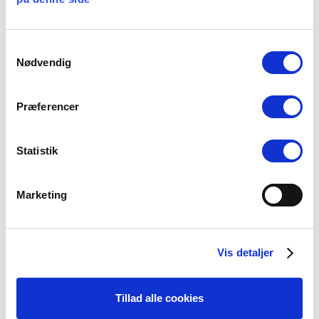
29 juli, 2026
Samtykkevalg
Nødvendig
Stiftsgrænser
23 juli, 2026
Præferencer
Statistik
Kategorier
Marketing
Arbejdsmiljø
Blogindlæg
Vis detaljer
Folkekirken
Ikke-kategoriseret
Tillad alle cookies