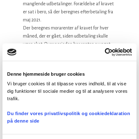
manglende udbetalinger. Forældelse af kravet
er sat i bero, så der beregnes efterbetaling fra
maj 2021.
Der beregnes morarenter af kravet for hver
måned, der er gået, siden udbetaling skulle
være sket. Over perioden har renten svunget
mellem 7,55% og 11,75% årligt (fastsættes
halvårligt).
Denne hjemmeside bruger cookies
Kravet vedrører ikke overenskomstansatte
emeriti, der løbende optjener ret til ferie med
Vi bruger cookies til at tilpasse vores indhold, til at vise
dig funktioner til sociale medier og til at analysere vores
løn og godtgøres den optjente ferie ved afsked.
trafik.
Facebook
LinkedIn
Tweet
Du finder vores privatlivspolitik og cookiedeklaration
på denne side
Kategorier: