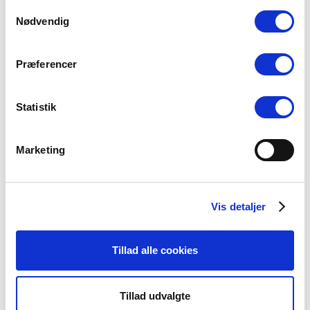
Præsteforeningen
Samtykkevalg
Nødvendig
Præferencer
Seneste nyheder
Statistik
Et lille fald i ansøgere til
teologistudiet
29 juli, 2026
Marketing
Stiftsgrænser
Vis detaljer
23 juli, 2026
Tillad alle cookies
SOMMERTID ER
Tillad udvalgte