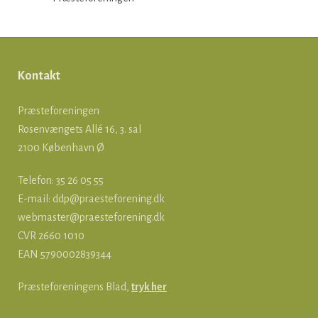
Kontakt
Præsteforeningen
Rosenvængets Allé 16, 3. sal
2100 København Ø
Telefon: 35 26 05 55
E-mail:
ddp@praesteforening.dk
webmaster@praesteforening.dk
CVR 2660 1010
EAN
5790002839344
Præsteforeningens Blad,
tryk her