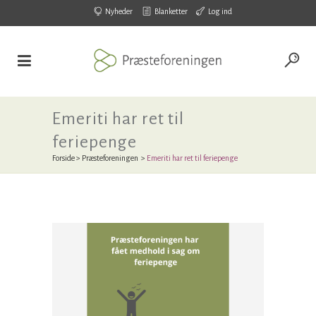
Nyheder
Blanketter
Log ind
Emeriti har ret til
feriepenge
Forside
>
Præsteforeningen
>
Emeriti har ret til feriepenge