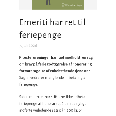
Emeriti har ret til
feriepenge
7. juli 2026
Præsteforeningen har fået medhold i en sag
om krav på feriegodtgørelse af honorering
for varetagelse af enkeltstående tjenester
.
Sagen vedrører manglende udbetaling af
feriepenge.
Siden maj 2021 har stifterne ikke udbetalt
feriepenge af honoraret på den da nyligt
indførte vejledende sats på 1.900 kr. pr.