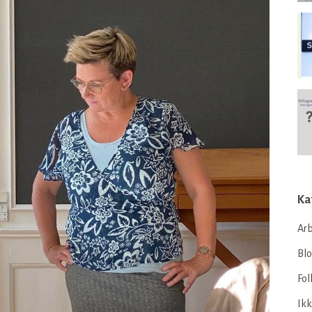
Ka
Arb
Bl
Fol
Ikk