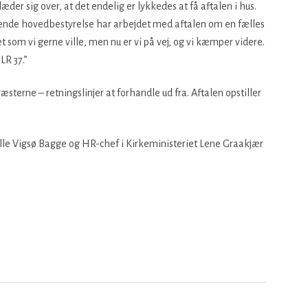
er sig over, at det endelig er lykkedes at få aftalen i hus.
ærende hovedbestyrelse har arbejdet med aftalen om en fælles
et som vi gerne ville, men nu er vi på vej, og vi kæmper videre.
LR 37.”
sterne – retningslinjer at forhandle ud fra. Aftalen opstiller
le Vigsø Bagge og HR-chef i Kirkeministeriet Lene Graakjær