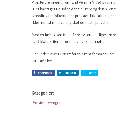
Præsteforeningens formand Pernille Vigsø Bagge glæd
”Det har taget tid. Både den tidligere og den nuv
lønpolitik for folkekirkens provster. Ikke alt er land
Ikke mindst med at få rykket de sidste provster op i 
Med en fælles lønaftale får provsterne – ligesom præ
også klare kriterier for tillæg og løndannelse
Her underskriver Præsteforeningens formand Pernil
Lund aftalen.
Facebook
LinkedIn
Tweet
Kategorier:
Præsteforeningen