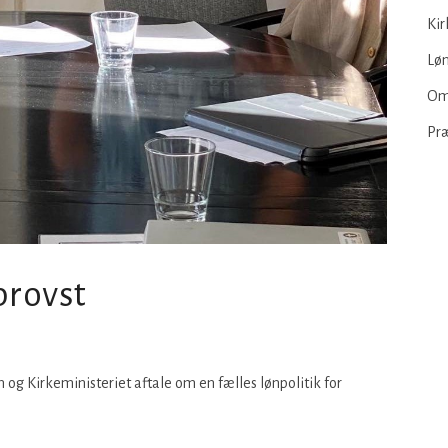
Kir
Løn
Om
Pr
provst
 og Kirkeministeriet aftale om en fælles lønpolitik for