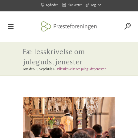
Nyheder
Blanketter
Log ind
Fællesskrivelse om
julegudstjenester
Forside
>
Kirkepolitik
>
Fællesskrivelse om julegudstjenester