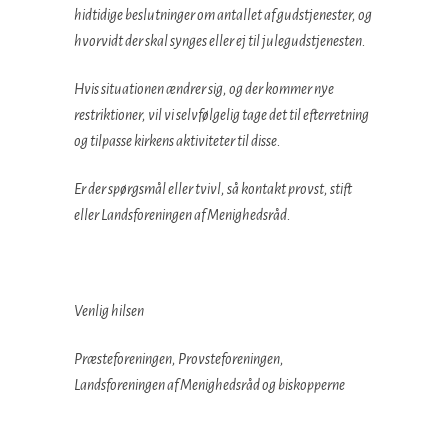
hidtidige beslutninger om antallet af gudstjenester, og
hvorvidt der skal synges eller ej til julegudstjenesten.
Hvis situationen ændrer sig, og der kommer nye
restriktioner, vil vi selvfølgelig tage det til efterretning
og tilpasse kirkens aktiviteter til disse.
Er der spørgsmål eller tvivl, så kontakt provst, stift
eller Landsforeningen af Menighedsråd.
Venlig hilsen
Præsteforeningen, Provsteforeningen,
Landsforeningen af Menighedsråd og biskopperne