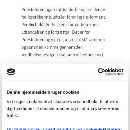
Præsteforeningen støtter derfor op om denne
fælleserklæring, udtaler foreningens formand
Per Bucholdt Andreasen i forbindelse med
udsendelsen og fortsætter: Det er for
Præsteforening vigtigt, at vi skal stå sammen
og sammen komme gennem den
sundhedsmæssige krise, som vi befinder os i.
Nogle præster og menighedsråd er bekymrede
for afviklingen af julens gudstjenester. Andre
præster og menighedsråd opfordrer til, at man
netop nu midt i en pandemi bør afholde julens
Denne hjemmeside bruger cookies
gudstjenester – ikke mindst, når det er muligt.
Vi bruger cookies til at tilpasse vores indhold, til at vise
dig funktioner til sociale medier og til at analysere vores
Det har gennem hele coronaperioden været
trafik.
hovedbestyrelsens holdning, at
Præsteforeningen følger
Du finder vores privatlivspolitik og cookiedeklaration