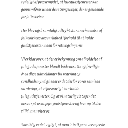
tydeligt af pressemødet, at julegudstjenester kan
gennemføres under de retningslinjer, der er gældende
for folkekirken.
Der blev også samtidig udtrykt stor anerkendelse af
folkekirkens ansvarlighed i forhold til at holde
gudstjenester inden for retningslinjerne.
Vi er klar over, at der er bekymring om afholdelse af
julegudstjenester blandt både ansatte og frivillige.
Med disse udmeldinger fra regering og
sundhedsmyndigheder er det derfor vores samlede
vurdering, at vi forsvarligt kan holde
julegudstjenester. Og at vi naturligvis tager det
ansvar på os at fejre gudstjenester og leve op til den
tillid, man viser os.
Samtidig er det vigtigt, at man lokalt genovervejer de