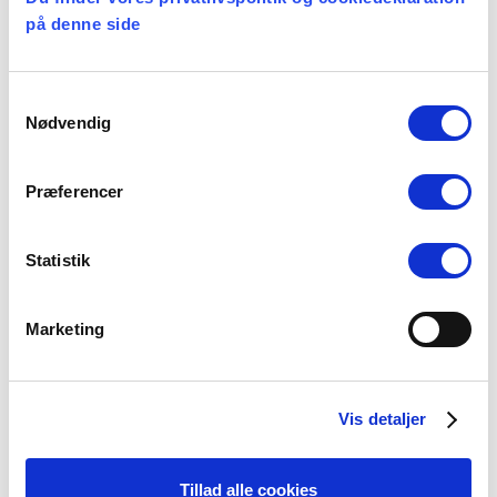
sundhedsmyndighedernes retningslinjer og
på denne side
anbefalinger.
Samtykkevalg
Da regeringen onsdag aften meldte ud, at der
Nødvendig
sker en delvis nedlukning af Danmark i
forbindelse med julen, blev det også sagt, at
den nedlukning ikke omfatter
Præferencer
julegudstjenester. Sundhedsmyndighederne
oplyste, at folkekirkens retningslinjerne for
Statistik
en ansvarlig håndtering af corona stadig gør
det muligt at afholde julens gudstjenester.
Marketing
I den aktuelle situation, hvor det meste af
Danmark lukkes ned på grund af
smittetrykket, er det også vigtigt, at man
Vis detaljer
lokalt genovervejer om julen i kirkerne kan
foregå under så trygge og sikre rammer som
Tillad alle cookies