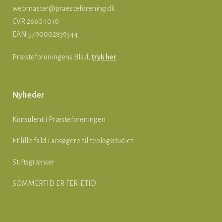
webmaster@praesteforening.dk
CVR 2660 1010
EAN
5790002839344
Præsteforeningens Blad,
tryk her
Nyheder
Konsulent i Præsteforeningen
Et lille fald i ansøgere til teologistudiet
Stiftsgrænser
SOMMERTID ER FERIETID