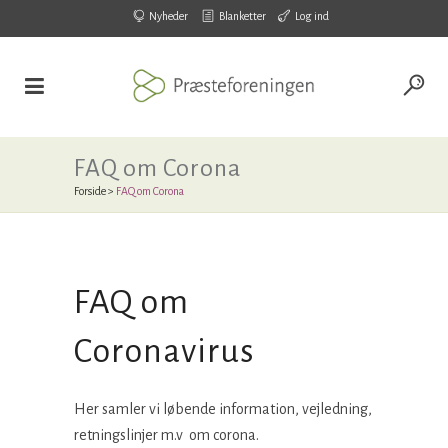
Nyheder
Blanketter
Log ind
FAQ om Corona
Forside
>
FAQ om Corona
FAQ om
Coronavirus
Her samler vi løbende information, vejledning,
retningslinjer m.v om corona.