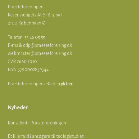
Præsteforeningen
Rosenvængets Allé 16, 3. sal
2100 København Ø
Telefon: 35 26 05 55
E-mail:
ddp@praesteforening.dk
webmaster@praesteforening.dk
CVR 2660 1010
EAN
5790002839344
Præsteforeningens Blad,
tryk her
Nyheder
Konsulent i Præsteforeningen
Et lille fald i ansøgere til teologistudiet