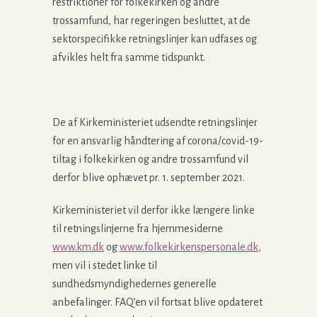
restriktioner for folkekirken og andre
trossamfund, har regeringen besluttet, at de
sektorspecifikke retningslinjer kan udfases og
afvikles helt fra samme tidspunkt.
De af Kirkeministeriet udsendte retningslinjer
for en ansvarlig håndtering af corona/covid-19-
tiltag i folkekirken og andre trossamfund vil
derfor blive ophævet pr. 1. september 2021.
Kirkeministeriet vil derfor ikke længere linke
til retningslinjerne fra hjemmesiderne
www.km.dk
og
www.folkekirkenspersonale.dk
,
men vil i stedet linke til
sundhedsmyndighedernes generelle
anbefalinger. FAQ’en vil fortsat blive opdateret