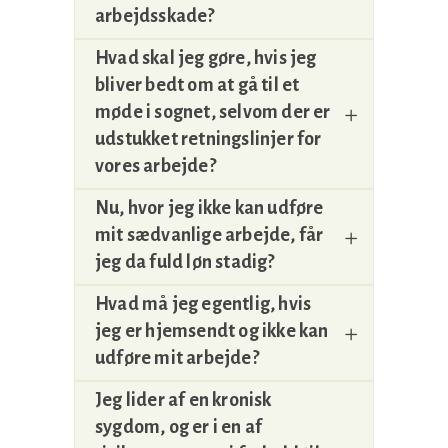
arbejdsskade?
Hvad skal jeg gøre, hvis jeg
bliver bedt om at gå til et
møde i sognet, selvom der er
udstukket retningslinjer for
vores arbejde?
Nu, hvor jeg ikke kan udføre
mit sædvanlige arbejde, får
jeg da fuld løn stadig?
Hvad må jeg egentlig, hvis
jeg er hjemsendt og ikke kan
udføre mit arbejde?
Jeg lider af en kronisk
sygdom, og er i en af