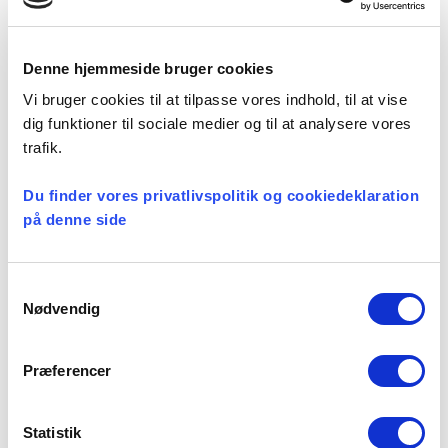
Facebook
LinkedIn
Tweet
Denne hjemmeside bruger cookies
Kategorier:
Vi bruger cookies til at tilpasse vores indhold, til at vise
Løn og ansættelse
dig funktioner til sociale medier og til at analysere vores
trafik.
Du finder vores privatlivspolitik og cookiedeklaration
på denne side
Seneste nyheder
Konsulent i
Samtykkevalg
Præsteforeningen
Nødvendig
06 august, 2026
Præferencer
Et lille fald i ansøgere til
teologistudiet
Statistik