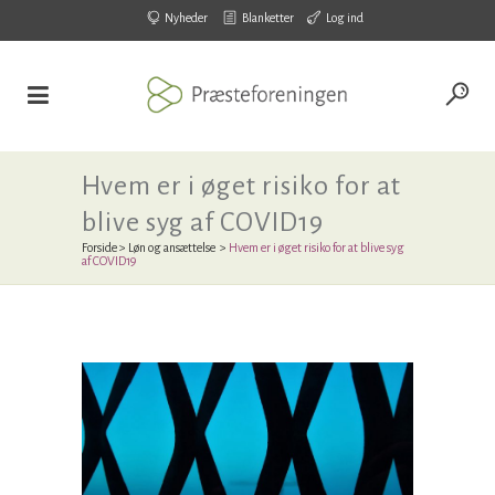
Nyheder
Blanketter
Log ind
Hvem er i øget risiko for at
blive syg af COVID19
Forside
>
Løn og ansættelse
>
Hvem er i øget risiko for at blive syg
af COVID19