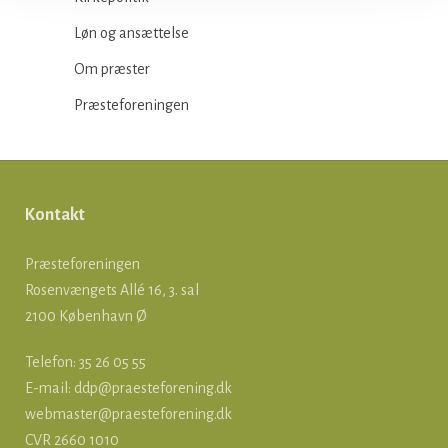
Løn og ansættelse
Om præster
Præsteforeningen
Kontakt
Præsteforeningen
Rosenvængets Allé 16, 3. sal
2100 København Ø
Telefon: 35 26 05 55
E-mail:
ddp@praesteforening.dk
webmaster@praesteforening.dk
CVR 2660 1010