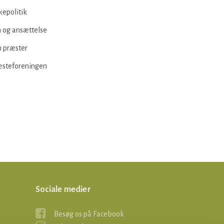
kepolitik
 og ansættelse
 præster
æsteforeningen
Sociale medier
Besøg os på Facebook