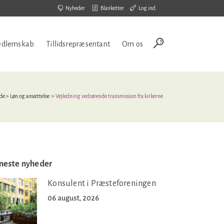
Nyheder
Blanketter
Log ind
dlemskab
Tillidsrepræsentant
Om os
ide
>
Løn og ansættelse
>
Vejledning vedrørende transmission fra kirkerne
neste nyheder
Konsulent i Præsteforeningen
06 august, 2026