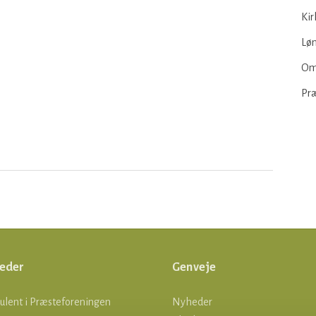
Kir
Løn
Om
Pr
eder
Genveje
ulent i Præsteforeningen
Nyheder