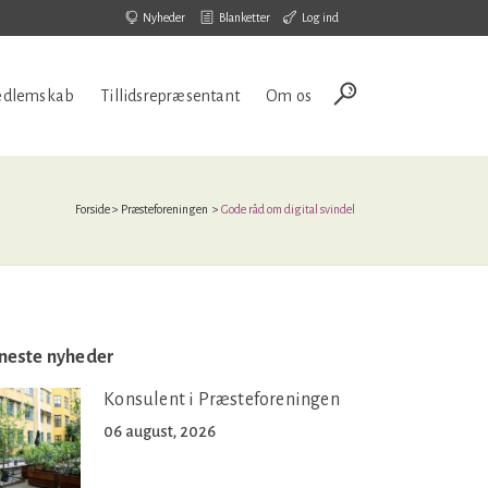
Nyheder
Blanketter
Log ind
dlemskab
Tillidsrepræsentant
Om os
Forside
>
Præsteforeningen
>
Gode råd om digital svindel
neste nyheder
Konsulent i Præsteforeningen
06 august, 2026