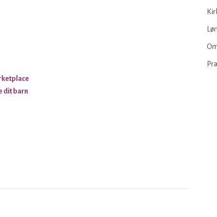
Kir
Løn
Om
Pr
rketplace
e dit barn