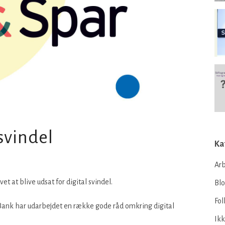
svindel
Ka
Arb
t at blive udsat for digital svindel.
Bl
Fol
ank har udarbejdet en række gode råd omkring digital
Ikk