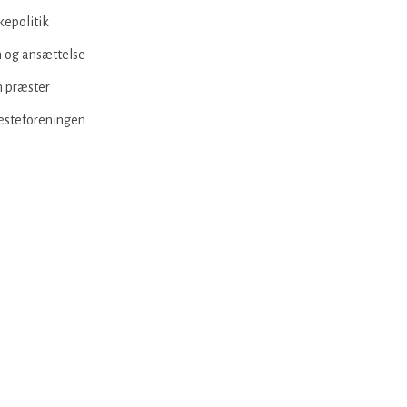
kepolitik
 og ansættelse
 præster
æsteforeningen