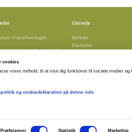
eder
Genveje
ulent i Præsteforeningen
Nyheder
Blanketter
lle fald i ansøgere til teologistudiet
Om os
Log ind
 cookies
tsgrænser
asse vores indhold, til at vise dig funktioner til sociale medier og t
MERTID ER FERIETID
spolitik og cookiedeklaration på denne side
Præferencer
Statistik
Marketing