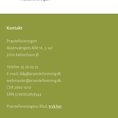
Kontakt
Præsteforeningen
Rosenvængets Allé 16, 3. sal
2100 København Ø
Telefon: 35 26 05 55
E-mail:
ddp@praesteforening.dk
webmaster@praesteforening.dk
CVR 2660 1010
EAN
5790002839344
Præsteforeningens Blad,
tryk her