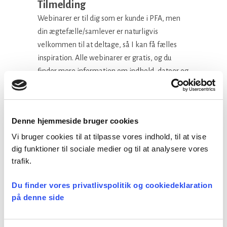
Tilmelding
Webinarer er til dig som er kunde i PFA, men
din ægtefælle/samlever er naturligvis
velkommen til at deltage, så I kan få fælles
inspiration. Alle webinarer er gratis, og du
finder mere information om indhold, datoer og
tider, samt tilmelding
her
Vil du vide mere om din
Denne hjemmeside bruger cookies
pensionsordning?
Læs mere under menupunktet
Pension og
Vi bruger cookies til at tilpasse vores indhold, til at vise
dig funktioner til sociale medier og til at analysere vores
efterløn
omkring din
pensionsordning i PFA
trafik.
Facebook
LinkedIn
Tweet
Du finder vores privatlivspolitik og cookiedeklaration
på denne side
Kategorier: