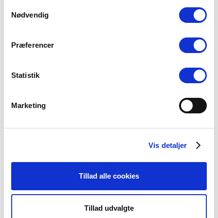
Løn og ansættelse
Samtykkevalg
Nødvendig
Præferencer
Seneste nyheder
Statistik
Konsulent i
Præsteforeningen
06 august, 2026
Marketing
Et lille fald i ansøgere til
Vis detaljer
teologistudiet
29 juli, 2026
Tillad alle cookies
Stiftsgrænser
Tillad udvalgte