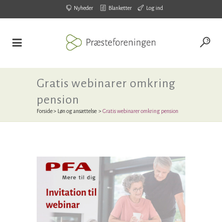
Nyheder
Blanketter
Log ind
Gratis webinarer omkring
pension
Forside
>
Løn og ansættelse
>
Gratis webinarer omkring pension