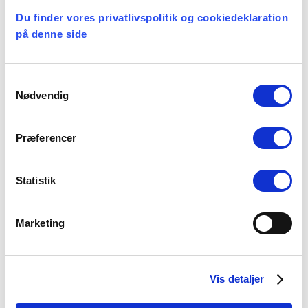
Du finder vores privatlivspolitik og cookiedeklaration
på denne side
Et lille fald i ansøgere til
teologistudiet
29 juli, 2026
Samtykkevalg
Nødvendig
Stiftsgrænser
Præferencer
23 juli, 2026
Statistik
Marketing
Kategorier
Vis detaljer
Arbejdsmiljø
Blogindlæg