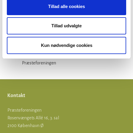
Tillad alle cookies
Folkekirken
Ikke-kategoriseret
Tillad udvalgte
Kirkepolitik
Løn og ansættelse
Kun nødvendige cookies
Om præster
Præsteforeningen
Kontakt
Præsteforeningen
Rosenvængets Allé 16, 3. sal
2100 København Ø