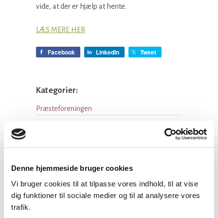
vide, at der er hjælp at hente.
LÆS MERE HER
Facebook
LinkedIn
Tweet
Kategorier:
Præsteforeningen
Seneste nyheder
Denne hjemmeside bruger cookies
Konsulent i
Vi bruger cookies til at tilpasse vores indhold, til at vise
Præsteforeningen
dig funktioner til sociale medier og til at analysere vores
trafik.
06 august, 2026