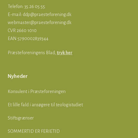
Telefon: 35 26 05 55
E-mail:
ddp@praesteforening.dk
webmaster@praesteforening.dk
CVR 2660 1010
EAN
5790002839344
Præsteforeningens Blad,
tryk her
Nyheder
Konsulent i Præsteforeningen
Et lille fald i ansøgere til teologistudiet
Stiftsgrænser
SOMMERTID ER FERIETID