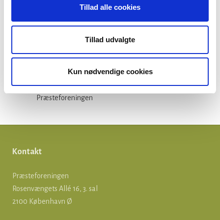
Tillad alle cookies
Folkekirken
Ikke-kategoriseret
Tillad udvalgte
Kirkepolitik
Løn og ansættelse
Kun nødvendige cookies
Om præster
Præsteforeningen
Kontakt
Præsteforeningen
Rosenvængets Allé 16, 3. sal
2100 København Ø