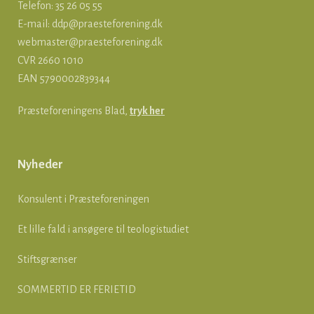
Telefon: 35 26 05 55
E-mail:
ddp@praesteforening.dk
webmaster@praesteforening.dk
CVR 2660 1010
EAN
5790002839344
Præsteforeningens Blad,
tryk her
Nyheder
Konsulent i Præsteforeningen
Et lille fald i ansøgere til teologistudiet
Stiftsgrænser
SOMMERTID ER FERIETID