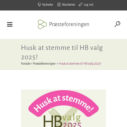
Nyheder
Blanketter
Log ind
Husk at stemme til HB valg
2025!
Forside
>
Præsteforeningen
>
Husk at stemme til HB valg 2025!