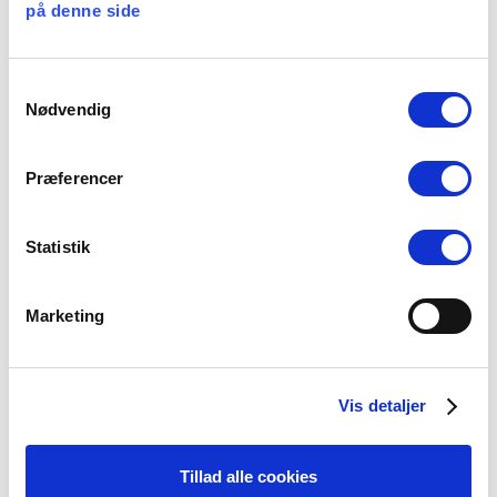
på denne side
”
Jeg er stolt over de lønstigninger, vi har sikret
medlemmerne. Særligt den helt nye lønmodel, der for
fremtiden beskytter langt bedre mod at offentligt
Samtykkevalg
Nødvendig
ansatte sakker i forhold til kollegerne på det private
arbejdsmarked. På baggrund af en uforudsigelig
økonomisk situation lykkedes vi at sikre en
Præferencer
lønfremgang, der både er økonomisk ansvarlig og
holder vores arbejdspladser attraktive
”, siger
Statistik
Lisbeth Lintz.
Marketing
@
Billedet
er fra en tidligere lejlighed, hvor ACs
formand Lisbeth Lintz lagde vejen forbi
Vis detaljer
Præsteforeningen og Præsteforeningens
formand Pernille Vigsø Bagge og næstformand
Tillad alle cookies
Iben Johanne Thomsen.