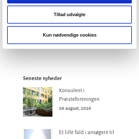
Facebook
LinkedIn
Tweet
Tillad udvalgte
Kategorier:
Kun nødvendige cookies
Præsteforeningen
Seneste nyheder
Konsulent i
Præsteforeningen
06 august, 2026
Et lille fald i ansøgere til