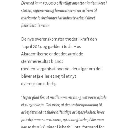
Dermed kan 150.000 offentligt ansatte akademikere i
staten, regionerne og kommunerne nu se frem til
markante forbedringer i at indrette arbejdslivet
fleksibelt, løn mm.
De nye overenskomster træder i kraft den
1.april 2024 og gælder i to år. Hos
Akademikerne er det det samlede
stemmeresultat blandt
medlemsorganisationerne, der afgør om det
bliver et ja eller et nej til et nyt
overenskomstforlig.
”
Jeg er glad for, at medlemmerne har givet vores aftale
et rungende ja. Det viser, at der er stor opbakning til
arbejdet med at skabe offentlige arbejdspladser, hvor
folk drømmer om at være, og et langt arbejdsliv man
kan se sig selv i
”, siger Lisbeth Lintz, formand for