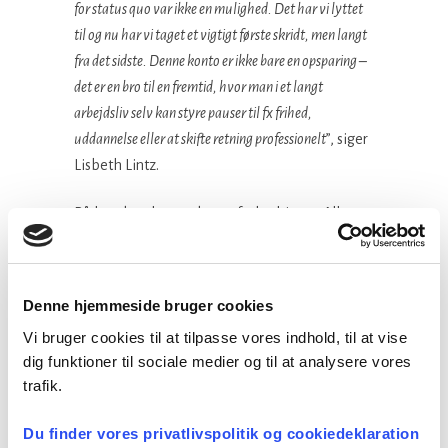
for status quo var ikke en mulighed. Det har vi lyttet
til og nu har vi taget et vigtigt første skridt, men langt
fra det sidste. Denne konto er ikke bare en opsparing –
det er en bro til en fremtid, hvor man i et langt
arbejdsliv selv kan styre pauser til fx frihed,
uddannelse eller at skifte retning professionelt
”, siger
Lisbeth Lintz.
På løn sker der markante forbedringer. Alle
ansatte i staten, regionerne og kommunerne
får en generel lønstigning på 6,5-7,5%, hvor
størstedelen udmøntes med det samme og pr.
Denne hjemmeside bruger cookies
1. april 2024. Og en ny lønmodel, der
Vi bruger cookies til at tilpasse vores indhold, til at vise
fremtidssikrer, at de offentlige lønninger,
dig funktioner til sociale medier og til at analysere vores
holder trit med dem på det private
trafik.
arbejdsmarked. I alt forventes en
reallønsfremgang for hele perioden på 3,9%.
Du finder vores privatlivspolitik og cookiedeklaration