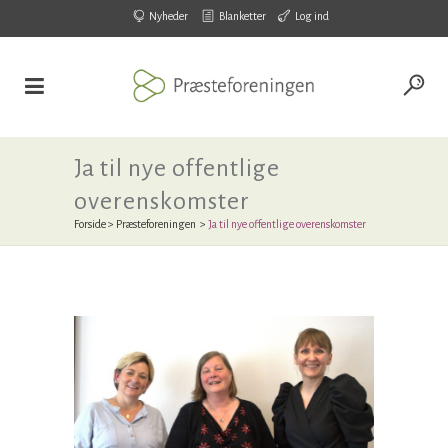
Nyheder
Blanketter
Log ind
Ja til nye offentlige
overenskomster
Forside
>
Præsteforeningen
>
Ja til nye offentlige overenskomster