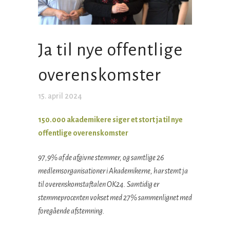
Ja til nye offentlige
overenskomster
15. april 2024
150.000 akademikere siger et stort ja til nye
offentlige overenskomster
97,9% af de afgivne stemmer, og samtlige 26
medlemsorganisationer i Akademikerne, har stemt ja
til overenskomstaftalen OK24. Samtidig er
stemmeprocenten vokset med 27% sammenlignet med
foregående afstemning.