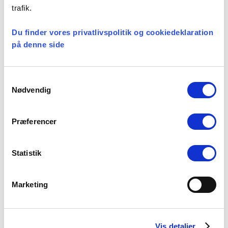
Konsulent i
trafik.
Præsteforeningen
06 august, 2026
Du finder vores privatlivspolitik og cookiedeklaration
på denne side
Et lille fald i ansøgere til
Samtykkevalg
teologistudiet
Nødvendig
29 juli, 2026
Præferencer
Stiftsgrænser
Statistik
23 juli, 2026
Marketing
Kategorier
Vis detaljer