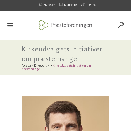
Nyheder
Blanketter
Log ind
Kirkeudvalgets initiativer
om præstemangel
Forside
>
Kirkepolitik
>
Kirkeudvalgets initiativer om
præstemangel