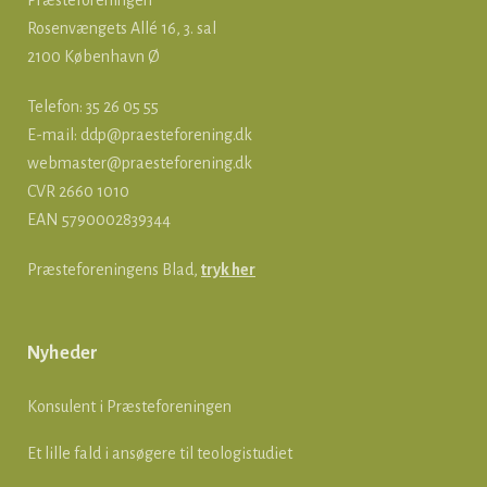
Præsteforeningen
Rosenvængets Allé 16, 3. sal
2100 København Ø
Telefon: 35 26 05 55
E-mail:
ddp@praesteforening.dk
webmaster@praesteforening.dk
CVR 2660 1010
EAN
5790002839344
Præsteforeningens Blad,
tryk her
Nyheder
Konsulent i Præsteforeningen
Et lille fald i ansøgere til teologistudiet