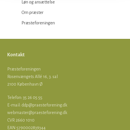
Løn og ansættelse
Om præster
Præsteforeningen
Kontakt
Præsteforeningen
Rosenvængets Allé 16, 3. sal
2100 København Ø
Telefon: 35 26 05 55
E-mail:
ddp@praesteforening.dk
webmaster@praesteforening.dk
CVR 2660 1010
EAN
5790002839344