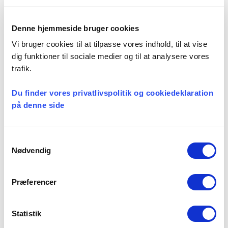
Kategorier:
Denne hjemmeside bruger cookies
Vi bruger cookies til at tilpasse vores indhold, til at vise
Løn og ansættelse
dig funktioner til sociale medier og til at analysere vores
trafik.
Du finder vores privatlivspolitik og cookiedeklaration
Seneste nyheder
på denne side
Konsulent i
Præsteforeningen
Samtykkevalg
Nødvendig
06 august, 2026
Præferencer
Et lille fald i ansøgere til
teologistudiet
Statistik
29 juli, 2026