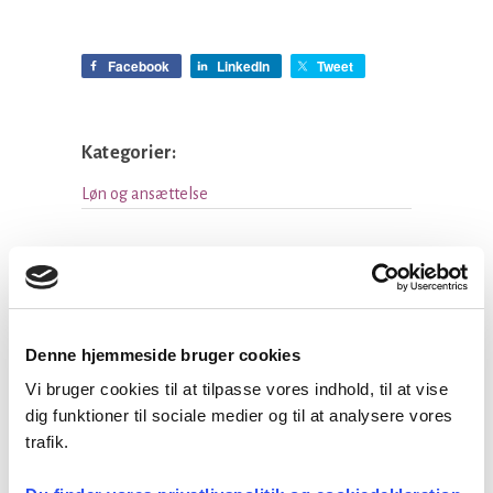
Facebook
LinkedIn
Tweet
Kategorier:
Løn og ansættelse
Seneste nyheder
Denne hjemmeside bruger cookies
Et lille fald i ansøgere til
teologistudiet
Vi bruger cookies til at tilpasse vores indhold, til at vise
dig funktioner til sociale medier og til at analysere vores
29 juli, 2026
trafik.