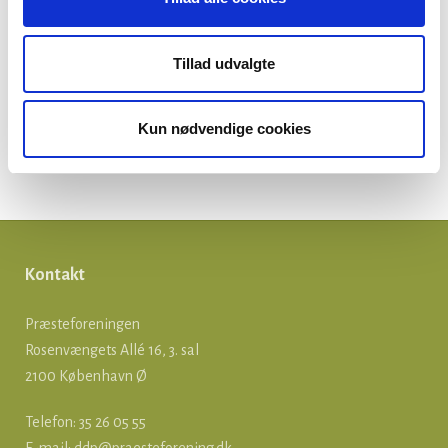
Ikke-kategoriseret
Kirkepolitik
Tillad udvalgte
Løn og ansættelse
Kun nødvendige cookies
Om præster
Præsteforeningen
Kontakt
Præsteforeningen
Rosenvængets Allé 16, 3. sal
2100 København Ø
Telefon: 35 26 05 55