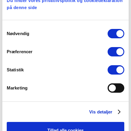
Du finder vores privatlivspolitik og cookiedeklaration
Stiftsgrænser
på denne side
23 juli, 2026
Samtykkevalg
Nødvendig
SOMMERTID ER
FERIETID
Præferencer
16 juli, 2026
Statistik
Marketing
Kategorier
Arbejdsmiljø
Vis detaljer
Blogindlæg
Folkekirken
Tillad alle cookies