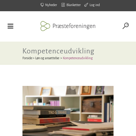
Nyheder
Blanketter
Log ind
Kompetenceudvikling
Forside
>
Løn og ansættelse
>
Kompetenceudvikling