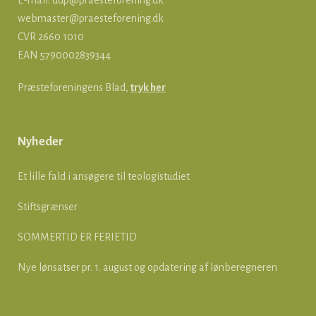
E-mail:
ddp@praesteforening.dk
webmaster@praesteforening.dk
CVR 2660 1010
EAN
5790002839344
Præsteforeningens Blad,
tryk her
Nyheder
Et lille fald i ansøgere til teologistudiet
Stiftsgrænser
SOMMERTID ER FERIETID
Nye lønsatser pr. 1. august og opdatering af lønberegneren