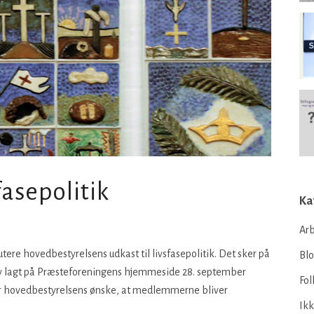
fasepolitik
Ka
Arb
ere hovedbestyrelsens udkast til livsfasepolitik. Det sker på
Bl
ev lagt på Præsteforeningens hjemmeside 28. september
Fol
er hovedbestyrelsens ønske, at medlemmerne bliver
Ikk