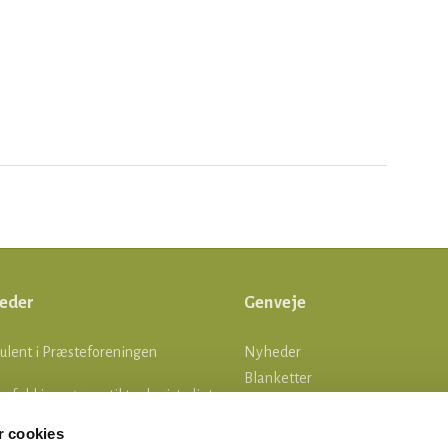
eder
Genveje
ulent i Præsteforeningen
Nyheder
Blanketter
lle fald i ansøgere til teologistudiet
Om os
Log ind
 cookies
tsgrænser