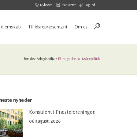
Nyheder
Blanketter
Log ind
dlemskab
Tillidsrepræsentant
Om os
Forside
>
Arbejdsmiljø
>
Få indlydelse på Livsfasepolitik
neste nyheder
Konsulent i Præsteforeningen
06 august, 2026