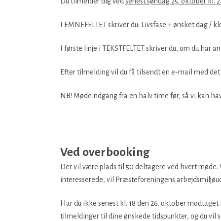
Du tilmelder dig ved
senest søndag 25. oktober kl. 24
I EMNEFELTET skriver du: Livsfase + ønsket dag / k
I første linje i TEKSTFELTET skriver du, om du har a
Efter tilmelding vil du få tilsendt en e-mail med det
NB! Mødeindgang fra en halv time før, så vi kan hav
Ved overbooking
Der vil være plads til 50 deltagere ved hvert møde. V
interesserede, vil Præsteforeningens arbejdsmiljøudv
Har du ikke senest kl. 18 den 26. oktober modtaget l
tilmeldinger til dine ønskede tidspunkter, og du vil s