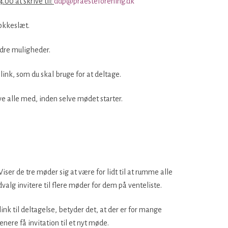
.00 at skrive til:
ddp@praesteforening.dk
lokkeslæt.
ndre muligheder.
 link, som du skal bruge for at deltage.
e alle med, inden selve mødet starter.
iser de tre møder sig at være for lidt til at rumme alle
alg invitere til flere møder for dem på venteliste.
ink til deltagelse, betyder det, at der er for mange
enere få invitation til et nyt møde.