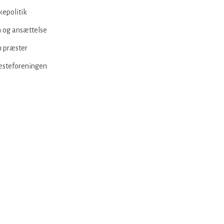
kepolitik
 og ansættelse
 præster
æsteforeningen