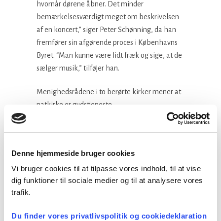
hvornår dørene åbner. Det minder
bemærkelsesværdigt meget om beskrivelsen
af en koncert,” siger Peter Schønning, da han
fremfører sin afgørende proces i Københavns
Byret. “Man kunne være lidt fræk og sige, at de
sælger musik,” tilføjer han.
Menighedsrådene i to berørte kirker mener at
natkirke er gudstjeneste.
Begge kirker betaler vederlag til KODA, når
der bliver afholdt kirkekoncerter, skriver
Denne hjemmeside bruger cookies
Kirke.dk, men ikke når der er natkirke. Den
manglende betaling beløber sig til kr. 80.000.
Vi bruger cookies til at tilpasse vores indhold, til at vise
Det skal Københavns byret nu tage stilling til.
dig funktioner til sociale medier og til at analysere vores
trafik.
Når afgørelsen foreligger, vil den blive
Du finder vores privatlivspolitik og cookiedeklaration
offentliggjort i Præsten.