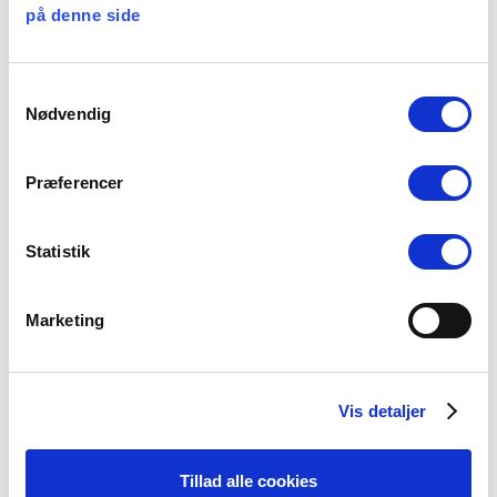
på denne side
Facebook
LinkedIn
Tweet
Samtykkevalg
Nødvendig
Kategorier:
Kirkepolitik
Præferencer
Statistik
Seneste nyheder
Marketing
Konsulent i
Præsteforeningen
06 august, 2026
Vis detaljer
Tillad alle cookies
Et lille fald i ansøgere til