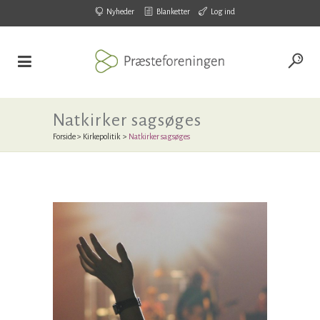
Nyheder
Blanketter
Log ind
Natkirker sagsøges
Forside
>
Kirkepolitik
>
Natkirker sagsøges