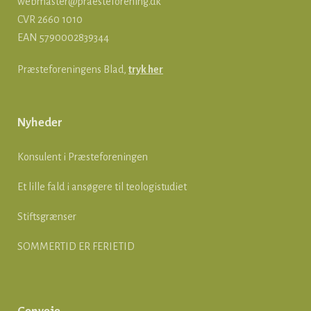
webmaster@praesteforening.dk
CVR 2660 1010
EAN
5790002839344
Præsteforeningens Blad,
tryk her
Nyheder
Konsulent i Præsteforeningen
Et lille fald i ansøgere til teologistudiet
Stiftsgrænser
SOMMERTID ER FERIETID