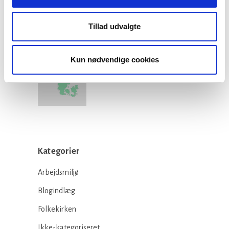
teologistudiet
29 juli, 2026
Tillad udvalgte
Kun nødvendige cookies
Stiftsgrænser
23 juli, 2026
Kategorier
Arbejdsmiljø
Blogindlæg
Folkekirken
Ikke-kategoriseret