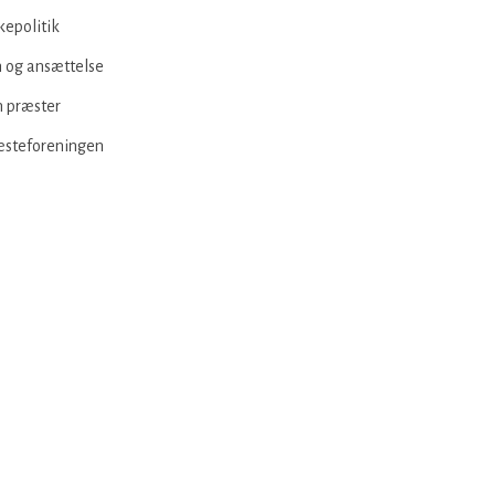
kepolitik
 og ansættelse
 præster
æsteforeningen