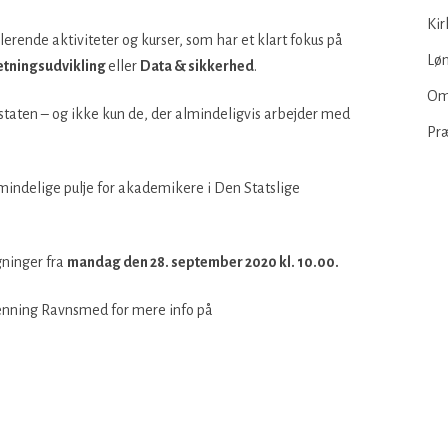
Kir
lerende aktiviteter og kurser, som har et klart fokus på
Løn
retningsudvikling
eller
Data & sikkerhed
.
Om
 staten – og ikke kun de, der almindeligvis arbejder med
Pr
lmindelige pulje for akademikere i Den Statslige
ninger fra
mandag den 28. september 2020 kl. 10.00.
Henning Ravnsmed for mere info på