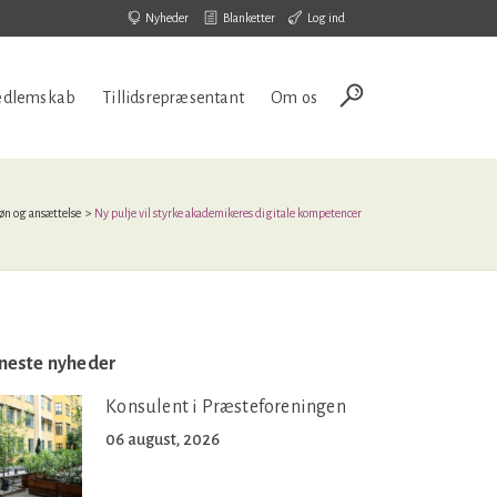
Nyheder
Blanketter
Log ind
dlemskab
Tillidsrepræsentant
Om os
øn og ansættelse
>
Ny pulje vil styrke akademikeres digitale kompetencer
neste nyheder
Konsulent i Præsteforeningen
06 august, 2026