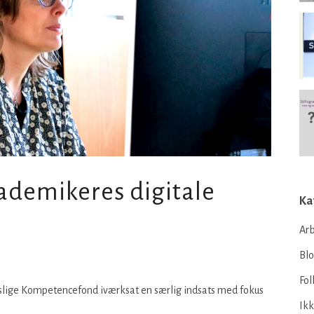
kademikeres digitale
Ka
Arb
Bl
Fol
lige Kompetencefond iværksat en særlig indsats med fokus
Ikk