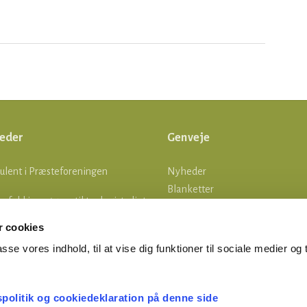
eder
Genveje
ulent i Præsteforeningen
Nyheder
Blanketter
lle fald i ansøgere til teologistudiet
Om os
Log ind
 cookies
tsgrænser
asse vores indhold, til at vise dig funktioner til sociale medier og t
MERTID ER FERIETID
spolitik og cookiedeklaration på denne side