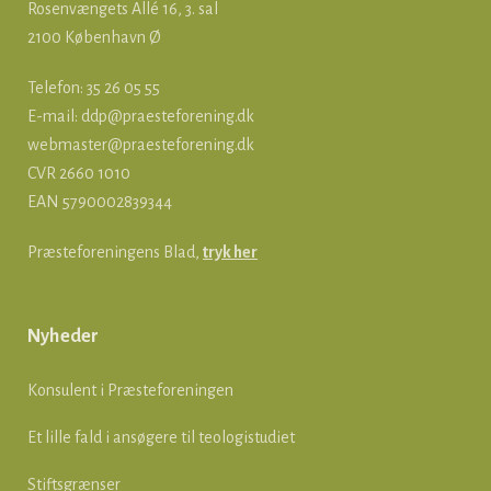
Rosenvængets Allé 16, 3. sal
2100 København Ø
Telefon: 35 26 05 55
E-mail:
ddp@praesteforening.dk
webmaster@praesteforening.dk
CVR 2660 1010
EAN
5790002839344
Præsteforeningens Blad,
tryk her
Nyheder
Konsulent i Præsteforeningen
Et lille fald i ansøgere til teologistudiet
Stiftsgrænser