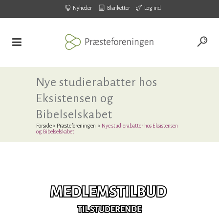
Nyheder
Blanketter
Log ind
Nye studierabatter hos
Eksistensen og
Bibelselskabet
Forside
>
Præsteforeningen
>
Nye studierabatter hos Eksistensen
og Bibelselskabet