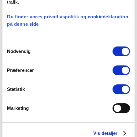
trafik.
Præsteforeningen
06 august, 2026
Du finder vores privatlivspolitik og cookiedeklaration
på denne side
Et lille fald i ansøgere til
teologistudiet
Samtykkevalg
Nødvendig
29 juli, 2026
Præferencer
Stiftsgrænser
23 juli, 2026
Statistik
Marketing
Kategorier
Vis detaljer