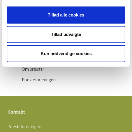
Arbejdsmiljø
Tillad alle cookies
Blogindlæg
Folkekirken
Tillad udvalgte
Ikke-kategoriseret
Kirkepolitik
Kun nødvendige cookies
Løn og ansættelse
Om præster
Præsteforeningen
Kontakt
Præsteforeningen