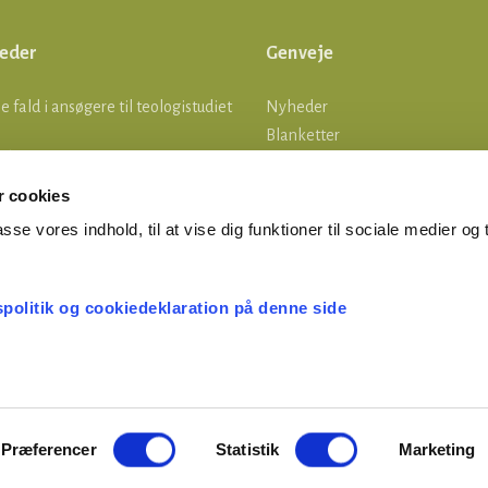
eder
Genveje
lle fald i ansøgere til teologistudiet
Nyheder
Blanketter
tsgrænser
Om os
Log ind
 cookies
MERTID ER FERIETID
asse vores indhold, til at vise dig funktioner til sociale medier og t
ønsatser pr. 1. august og
tering af lønberegneren
spolitik og cookiedeklaration på denne side
Præferencer
Statistik
Marketing
© Præsteforeningen