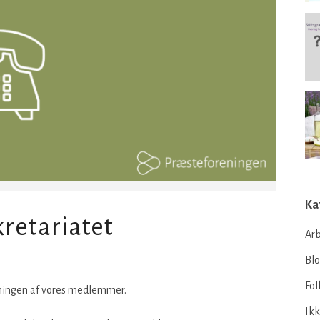
Ka
kretariatet
Arb
Bl
Fol
eningen af vores medlemmer.
Ikk