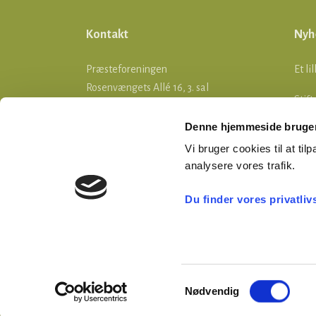
Kontakt
Nyh
Præsteforeningen
Et li
Rosenvængets Allé 16, 3. sal
Stif
2100 København Ø
Denne hjemmeside bruger
SOM
Telefon: 35 26 05 55
Vi bruger cookies til at tilp
E-mail:
ddp@praesteforening.dk
Nye l
analysere vores trafik.
webmaster@praesteforening.dk
opda
CVR 2660 1010
Du finder vores privatliv
EAN
5790002839344
Præsteforeningens Blad,
tryk her
Samtykkevalg
Nødvendig