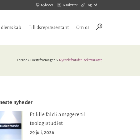
Nyheder
Blanketter
Log ind
dlemskab
Tillidsrepræsentant
Om os
Forside
>
Præsteforeningen
>
Nye telefontider i sekretariatet
neste nyheder
Et lille fald i ansøgere til
teologistudiet
29 juli, 2026