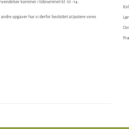
henvendelser kommer i tidsrummet kl. 10 -14.
Kir
andre opgaver har vi derfor besluttet at justere vores
Løn
Om
Pr