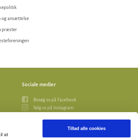
kepolitik
 og ansættelse
 præster
æsteforeningen
Sociale medier
Besøg os på Facebook
Følg os på Instagram
Tillad alle cookies
il at