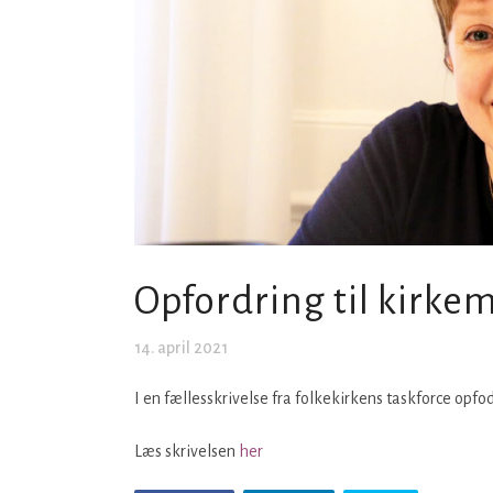
Opfordring til kirke
14. april 2021
I en fællesskrivelse fra folkekirkens taskforce opfo
Læs skrivelsen
her