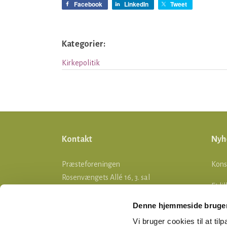
Facebook
LinkedIn
Tweet
Kategorier:
Kirkepolitik
Kontakt
Nyh
Præsteforeningen
Kons
Rosenvængets Allé 16, 3. sal
Et li
2100 København Ø
Denne hjemmeside bruger
Stif
Telefon: 35 26 05 55
Vi bruger cookies til at tilp
E-mail:
ddp@praesteforening.dk