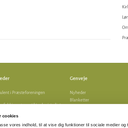
Kir
Løn
Om
Pr
eder
Genveje
ulent i Præsteforeningen
Nyheder
Blanketter
lle fald i ansøgere til teologistudiet
Om os
Log ind
 cookies
tsgrænser
asse vores indhold, til at vise dig funktioner til sociale medier og t