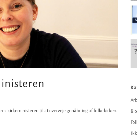
ministeren
Ka
Arb
dres kirkeministeren til at overveje genåbning af folkekirken.
Bl
Fol
Ikk