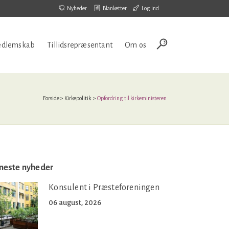
Nyheder
Blanketter
Log ind
dlemskab
Tillidsrepræsentant
Om os
Forside
>
Kirkepolitik
>
Opfordring til kirkeministeren
neste nyheder
Konsulent i Præsteforeningen
06 august, 2026