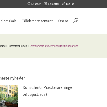
Nyheder
Blanketter
Log ind
dlemskab
Tillidsrepræsentant
Om os
orside
>
Præsteforeningen
>
Overgang fra studerende til færdiguddannet
neste nyheder
Konsulent i Præsteforeningen
06 august, 2026