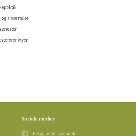
kepolitik
 og ansættelse
 præster
æsteforeningen
Sociale medier
Besøg os på Facebook