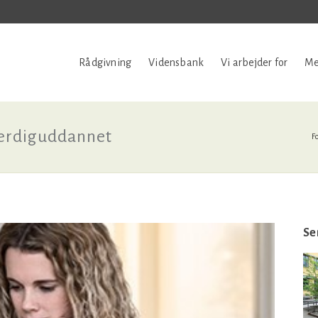
Rådgivning
Vidensbank
Vi arbejder for
Me
færdiguddannet
F
Se