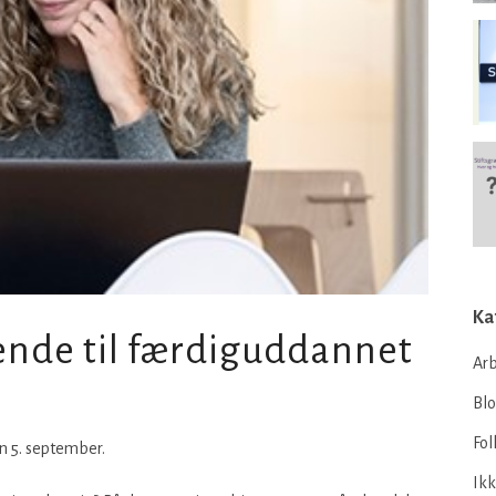
Ka
ende til færdiguddannet
Arb
Bl
Fol
n 5. september.
Ikk