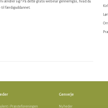
omi ændrer sig? På dette gratis webinar gennemgås, hvad du
Kir
 til færdiguddannet.
Løn
Om
Pr
eder
Genveje
ulent i Præsteforeningen
Nyheder